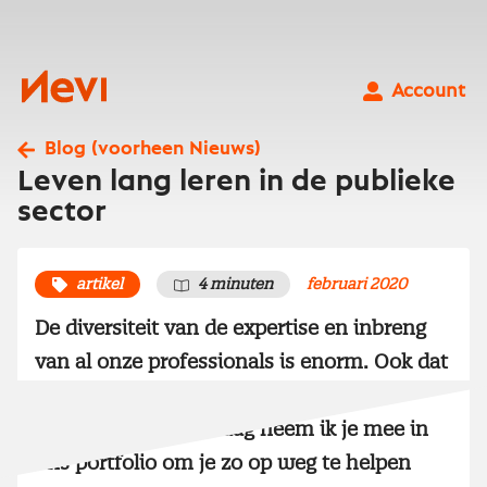
Ga
naar
inhoud
Nevi
Account
Blog (voorheen Nieuws)
Leven lang leren in de publieke
sector
artikel
4 minuten
februari 2020
De diversiteit van de expertise en inbreng
van al onze professionals is enorm. Ook dat
zie je terug in ons opleidings- en
trainingsaanbod. Graag neem ik je mee in
ons portfolio om je zo op weg te helpen