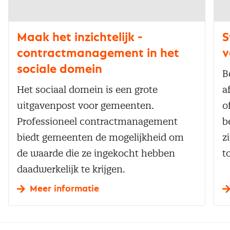
Maak het inzichtelijk -
S
contractmanagement in het
v
sociale domein
B
Het sociaal domein is een grote
a
uitgavenpost voor gemeenten.
o
Professioneel contractmanagement
b
biedt gemeenten de mogelijkheid om
z
de waarde die ze ingekocht hebben
t
daadwerkelijk te krijgen.
Meer informatie