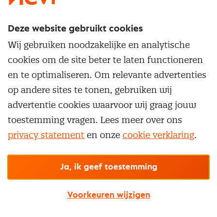
Deze website gebruikt cookies
Direct naar
Wij gebruiken noodzakelijke en analytische
Service & contact
cookies om de site beter te laten functioneren
Populaire thema's
Over inkoop
en te optimaliseren. Om relevante advertenties
Aanbesteden
Opleidingen en trainingen
op andere sites te tonen, gebruiken wij
Netwerk en communities
Contractmanagement
advertentie cookies waarvoor wij graag jouw
Trainingen
Aanmelden nieuwsbrief
Kostenmanagement
toestemming vragen. Lees meer over ons
Opleidingen
Word lid van Nevi
privacy statement
en onze
cookie verklaring
.
Onderhandelen
Cookievoorkeuren beheren
Onze
algemene
Maatwerk
Nevi PMI®
voorwaarden, cookie- en privacyverklaring
zijn
van toepassing.
Supply management
Examens
Inkoop vacatures
© Nevi.nl
Ja, ik geef toestemming
Vrijstellingen
Opzeggen lidmaatschap
Voorkeuren wijzigen
Traineeship
Nevi 1