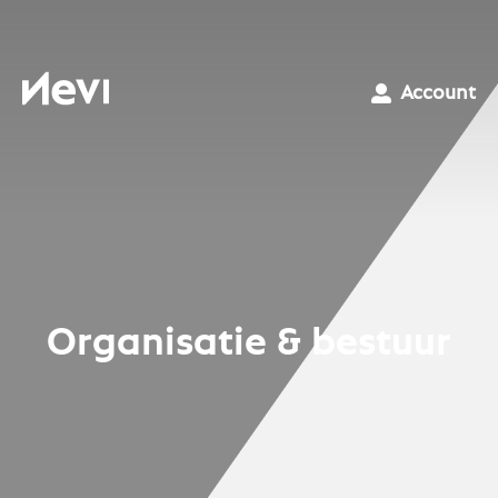
Ga
naar
inhoud
Nevi
Account
Organisatie & bestuur