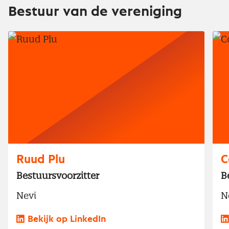
Bestuur van de vereniging
Ruud Plu
C
Bestuursvoorzitter
B
Nevi
N
Bekijk op LinkedIn