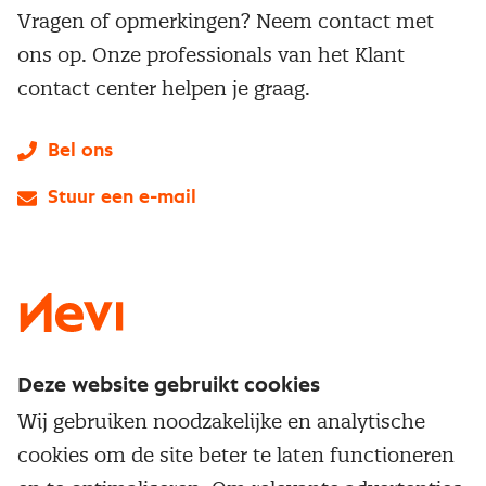
Vragen of opmerkingen? Neem contact met
ons op. Onze professionals van het Klant
contact center helpen je graag.
Bel ons
Stuur een e-mail
LinkedIn
X
Instagram
Facebook
YouTube
Deze website gebruikt cookies
Direct naar
Wij gebruiken noodzakelijke en analytische
Service & contact
cookies om de site beter te laten functioneren
Populaire thema's
Over inkoop