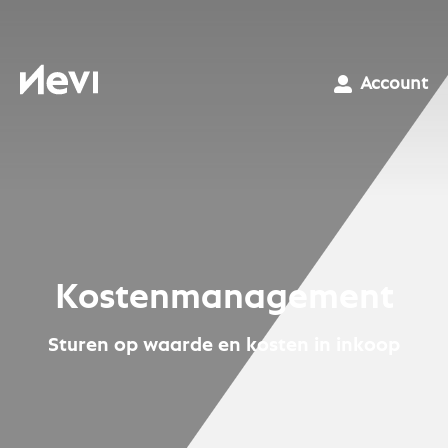
Ga
naar
inhoud
Nevi
Account
Kostenmanagement
Sturen op waarde en kosten in inkoop