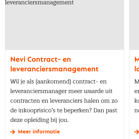
Nevi Contract- en
M
leveranciersmanagement
l
Wil je als (aankomend) contract- en
M
leveranciersmanager meer waarde uit
e
contracten en leveranciers halen om zo
k
de inkooprisico’s te beperken? Dan past
n
deze opleiding bij jou.
Meer informatie