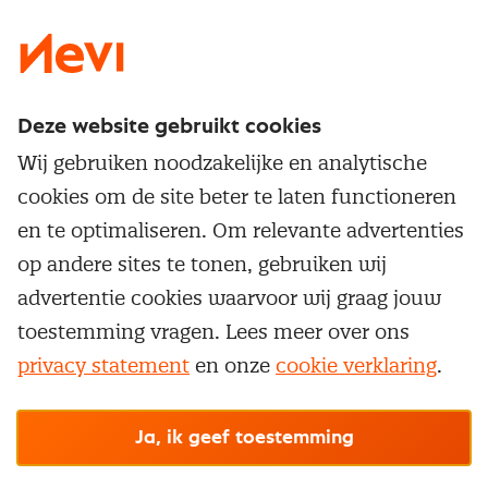
Deze website gebruikt cookies
Direct naar
Wij gebruiken noodzakelijke en analytische
Service & contact
cookies om de site beter te laten functioneren
Populaire thema's
Over inkoop
en te optimaliseren. Om relevante advertenties
Aanbesteden
Opleidingen en trainingen
op andere sites te tonen, gebruiken wij
Netwerk en communities
Contractmanagement
advertentie cookies waarvoor wij graag jouw
Trainingen
Aanmelden nieuwsbrief
Kostenmanagement
toestemming vragen. Lees meer over ons
Opleidingen
Word lid van Nevi
privacy statement
en onze
cookie verklaring
.
Onderhandelen
Cookievoorkeuren beheren
Onze
algemene
Maatwerk
Nevi PMI®
voorwaarden, cookie- en privacyverklaring
zijn
van toepassing.
Supply management
Examens
Inkoop vacatures
© Nevi.nl
Ja, ik geef toestemming
Vrijstellingen
Opzeggen lidmaatschap