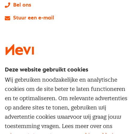
Bel ons
Stuur een e-mail
LinkedIn
X
Instagram
Facebook
YouTube
Deze website gebruikt cookies
Direct naar
Wij gebruiken noodzakelijke en analytische
Service & contact
cookies om de site beter te laten functioneren
Populaire thema's
Over inkoop
en te optimaliseren. Om relevante advertenties
Aanbesteden
Opleidingen en trainingen
op andere sites te tonen, gebruiken wij
Netwerk en communities
Contractmanagement
advertentie cookies waarvoor wij graag jouw
Trainingen
Aanmelden nieuwsbrief
Kostenmanagement
toestemming vragen. Lees meer over ons
Opleidingen
Word lid van Nevi