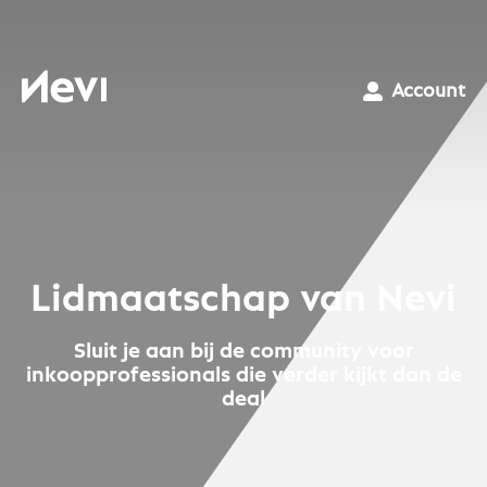
Ga
naar
inhoud
Nevi
Account
Lidmaatschap van Nevi
Sluit je aan bij de community voor
inkoopprofessionals die verder kijkt dan de
deal