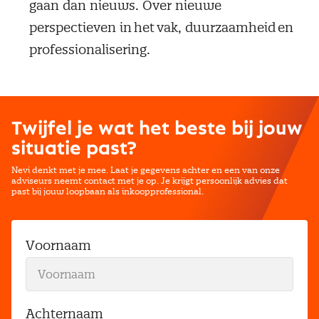
gaan dan nieuws. Over nieuwe
perspectieven in het vak, duurzaamheid en
professionalisering.
Twijfel je wat het beste bij jouw
situatie past?
Nevi denkt met je mee. Laat je gegevens achter en een van onze
adviseurs neemt contact met je op. Je krijgt persoonlijk advies dat
past bij jouw loopbaan als inkoopprofessional.
Voornaam
Achternaam