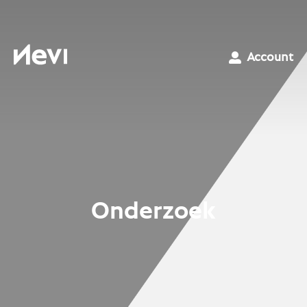
Ga
naar
inhoud
Nevi
Account
Onderzoek