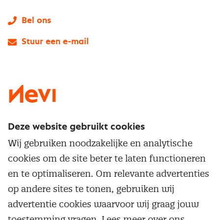
Bel ons
Stuur een e-mail
LinkedIn
X
Instagram
Facebook
YouTube
Deze website gebruikt cookies
Direct naar
Wij gebruiken noodzakelijke en analytische
Service & contact
cookies om de site beter te laten functioneren
Populaire thema's
Over inkoop
en te optimaliseren. Om relevante advertenties
Aanbesteden
Opleidingen en trainingen
op andere sites te tonen, gebruiken wij
Netwerk en communities
Contractmanagement
advertentie cookies waarvoor wij graag jouw
Trainingen
Aanmelden nieuwsbrief
Kostenmanagement
toestemming vragen. Lees meer over ons