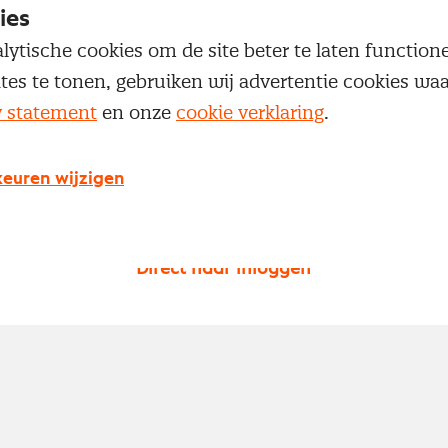
ies
lytische cookies om de site beter te laten functio
ites te tonen, gebruiken wij advertentie cookies w
Versturen
y statement
en onze
cookie verklaring
.
euren wijzigen
Heb je al een nevi account?
Direct naar inloggen