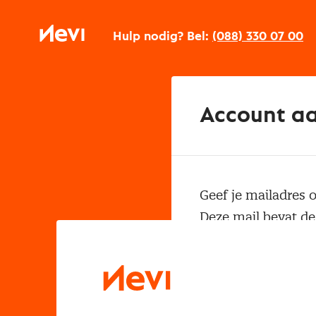
Ga
naar
Nevi
inhoud
Hulp nodig?
Bel:
(088) 330 07 00
Account a
Geef je mailadres o
Deze mail bevat de
Voornaam