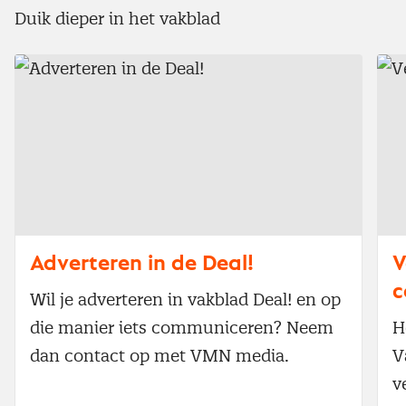
Duik dieper in het vakblad
Adverteren in de Deal!
V
c
Wil je adverteren in vakblad Deal! en op
die manier iets communiceren? Neem
H
dan contact op met VMN media.
V
v