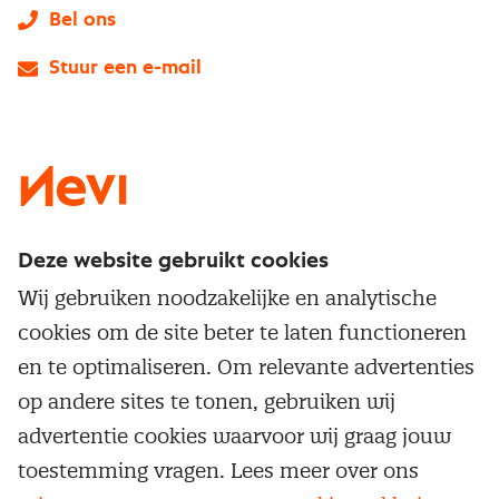
Bel ons
Stuur een e-mail
LinkedIn
X
Instagram
Facebook
YouTube
Deze website gebruikt cookies
Direct naar
Wij gebruiken noodzakelijke en analytische
Service & contact
cookies om de site beter te laten functioneren
Populaire thema's
Over inkoop
en te optimaliseren. Om relevante advertenties
Aanbesteden
Opleidingen en trainingen
op andere sites te tonen, gebruiken wij
Netwerk en communities
Contractmanagement
advertentie cookies waarvoor wij graag jouw
Trainingen
Aanmelden nieuwsbrief
Kostenmanagement
toestemming vragen. Lees meer over ons
Opleidingen
Word lid van Nevi