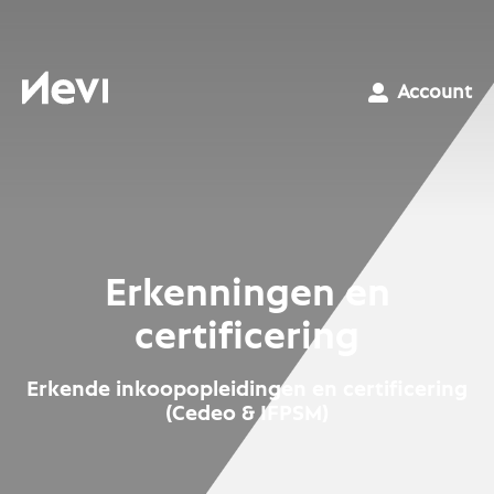
Ga
naar
inhoud
Nevi
Account
Erkenningen en
certificering
Erkende inkoopopleidingen en certificering
(Cedeo & IFPSM)