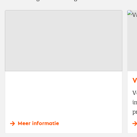
V
V
i
p
Meer informatie