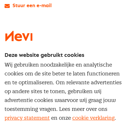
Stuur een e-mail
LinkedIn
X
Instagram
Facebook
YouTube
Deze website gebruikt cookies
Direct naar
Wij gebruiken noodzakelijke en analytische
Service & contact
cookies om de site beter te laten functioneren
Populaire thema's
Over inkoop
en te optimaliseren. Om relevante advertenties
Aanbesteden
Opleidingen en trainingen
op andere sites te tonen, gebruiken wij
Netwerk en communities
Contractmanagement
advertentie cookies waarvoor wij graag jouw
Trainingen
Aanmelden nieuwsbrief
Kostenmanagement
toestemming vragen. Lees meer over ons
Opleidingen
Word lid van Nevi
privacy statement
en onze
cookie verklaring
.
Onderhandelen
Cookievoorkeuren beheren
Onze
algemene
Maatwerk
Nevi PMI®
voorwaarden, cookie- en privacyverklaring
zijn
van toepassing.