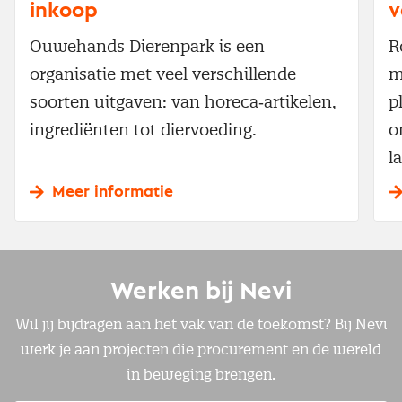
inkoop
v
Ouwehands Dierenpark is een
R
organisatie met veel verschillende
m
soorten uitgaven: van horeca‑artikelen,
p
ingrediënten tot diervoeding.
o
l
Meer informatie
Werken bij Nevi
Wil jij bijdragen aan het vak van de toekomst? Bij Nevi
werk je aan projecten die procurement en de wereld
in beweging brengen.