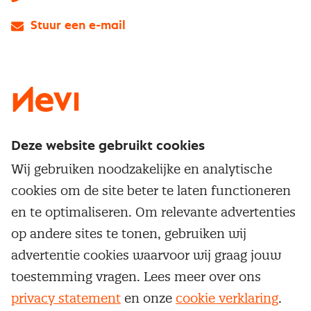
Stuur een e-mail
LinkedIn
X
Instagram
Facebook
YouTube
Deze website gebruikt cookies
Direct naar
Wij gebruiken noodzakelijke en analytische
Service & contact
cookies om de site beter te laten functioneren
Populaire thema's
Over inkoop
en te optimaliseren. Om relevante advertenties
Aanbesteden
Opleidingen en trainingen
op andere sites te tonen, gebruiken wij
Netwerk en communities
Contractmanagement
advertentie cookies waarvoor wij graag jouw
Trainingen
Aanmelden nieuwsbrief
Kostenmanagement
toestemming vragen. Lees meer over ons
Opleidingen
Word lid van Nevi
privacy statement
en onze
cookie verklaring
.
Onderhandelen
Cookievoorkeuren beheren
Onze
algemene
Maatwerk
voorwaarden, cookie- en privacyverklaring
zijn