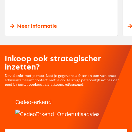
Meer informatie
Inkoop ook strategischer
inzetten?
Nevi denkt met je mee. Laat je gegevens achter en een van onze
adviseurs neemt contact met je op. Je krijgt persoonlijk advies dat
past bij jouw loopbaan als inkoopprofessional.
Cedeo-erkend