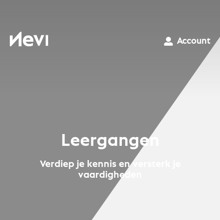
Ga
naar
inhoud
Nevi
Account
Leergangen
Verdiep je kennis en versterk je
vaardigheden