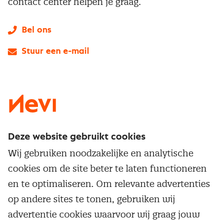
contact center helpen je graag.
Bel ons
Stuur een e-mail
LinkedIn
X
Instagram
Facebook
YouTube
Deze website gebruikt cookies
Direct naar
Wij gebruiken noodzakelijke en analytische
Service & contact
cookies om de site beter te laten functioneren
Populaire thema's
Over inkoop
en te optimaliseren. Om relevante advertenties
Aanbesteden
Opleidingen en trainingen
op andere sites te tonen, gebruiken wij
Netwerk en communities
Contractmanagement
advertentie cookies waarvoor wij graag jouw
Trainingen
Aanmelden nieuwsbrief