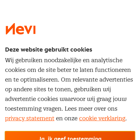
LinkedIn
X
Instagram
Facebook
YouTube
Deze website gebruikt cookies
Direct naar
Wij gebruiken noodzakelijke en analytische
Service & contact
cookies om de site beter te laten functioneren
Populaire thema's
Over inkoop
en te optimaliseren. Om relevante advertenties
Aanbesteden
Opleidingen en trainingen
op andere sites te tonen, gebruiken wij
Netwerk en communities
Contractmanagement
advertentie cookies waarvoor wij graag jouw
Trainingen
Aanmelden nieuwsbrief
Kostenmanagement
toestemming vragen. Lees meer over ons
Opleidingen
Word lid van Nevi
privacy statement
en onze
cookie verklaring
.
Onderhandelen
Cookievoorkeuren beheren
Onze
algemene
Maatwerk
Nevi PMI®
voorwaarden, cookie- en privacyverklaring
zijn
van toepassing.
Supply management
Examens
Inkoop vacatures
© Nevi.nl
Ja, ik geef toestemming