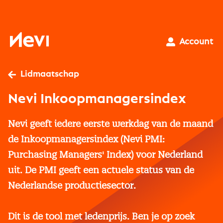
Ga
naar
inhoud
Nevi
Account
Lidmaatschap
Nevi Inkoopmanagersindex
Nevi geeft iedere eerste werkdag van de maand
de Inkoopmanagersindex (Nevi PMI:
Purchasing Managers' Index) voor Nederland
uit. De PMI geeft een actuele status van de
Nederlandse productiesector.
Dit is de tool met ledenprijs. Ben je op zoek