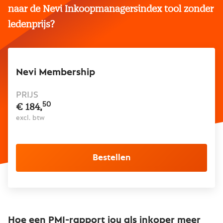
naar de Nevi Inkoopmanagersindex tool zonder
ledenprijs?
Nevi Membership
PRIJS
50
€ 184,
excl. btw
Bestellen
Hoe een PMI-rapport jou als inkoper meer