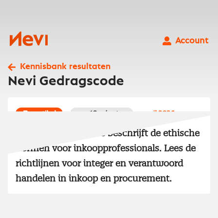
Ga
naar
inhoud
Nevi
Account
Kennisbank resultaten
Nevi Gedragscode
artikel
10 minuten
april 2026
De Nevi Gedragscode beschrijft de ethische
normen voor inkoopprofessionals. Lees de
richtlijnen voor integer en verantwoord
handelen in inkoop en procurement.