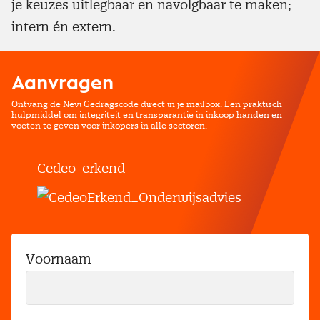
je keuzes uitlegbaar en navolgbaar te maken;
intern én extern.
Aanvragen
Ontvang de Nevi Gedragscode direct in je mailbox. Een praktisch
hulpmiddel om integriteit en transparantie in inkoop handen en
voeten te geven voor inkopers in alle sectoren.
Cedeo-erkend
Voornaam