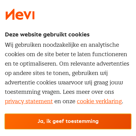
Deze website gebruikt cookies
Direct naar
Wij gebruiken noodzakelijke en analytische
Service & contact
cookies om de site beter te laten functioneren
Populaire thema's
Over inkoop
en te optimaliseren. Om relevante advertenties
Aanbesteden
Opleidingen en trainingen
op andere sites te tonen, gebruiken wij
Netwerk en communities
Contractmanagement
advertentie cookies waarvoor wij graag jouw
Trainingen
Aanmelden nieuwsbrief
Kostenmanagement
toestemming vragen. Lees meer over ons
Opleidingen
Word lid van Nevi
privacy statement
en onze
cookie verklaring
.
Onderhandelen
Cookievoorkeuren beheren
Onze
algemene
Maatwerk
Nevi PMI®
voorwaarden, cookie- en privacyverklaring
zijn
van toepassing.
Supply management
Examens
Inkoop vacatures
© Nevi.nl
Ja, ik geef toestemming
Vrijstellingen
Opzeggen lidmaatschap