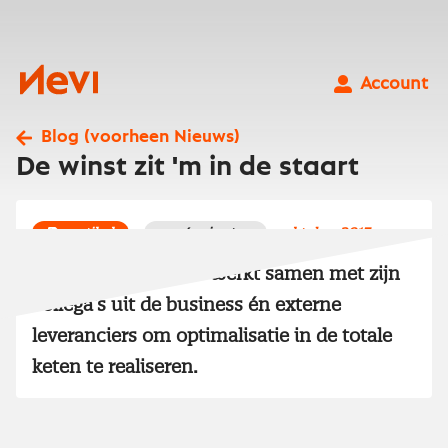
Ga
naar
inhoud
Nevi
Account
Blog (voorheen Nieuws)
De winst zit 'm in de staart
artikel
4 minuten
oktober 2017
De ‘nieuwe inkoper’ werkt samen met zijn
collega’s uit de business én externe
leveranciers om optimalisatie in de totale
keten te realiseren.