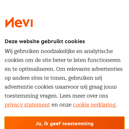
LinkedIn
X
Instagram
Facebook
YouTube
Deze website gebruikt cookies
Direct naar
Wij gebruiken noodzakelijke en analytische
Service & contact
cookies om de site beter te laten functioneren
Populaire thema's
Over inkoop
en te optimaliseren. Om relevante advertenties
Aanbesteden
Opleidingen en trainingen
op andere sites te tonen, gebruiken wij
Netwerk en communities
Contractmanagement
advertentie cookies waarvoor wij graag jouw
Trainingen
Aanmelden nieuwsbrief
Kostenmanagement
toestemming vragen. Lees meer over ons
Opleidingen
Word lid van Nevi
privacy statement
en onze
cookie verklaring
.
Onderhandelen
Cookievoorkeuren beheren
Onze
algemene
Maatwerk
Nevi PMI®
voorwaarden, cookie- en privacyverklaring
zijn
van toepassing.
Supply management
Examens
Inkoop vacatures
© Nevi.nl
Ja, ik geef toestemming