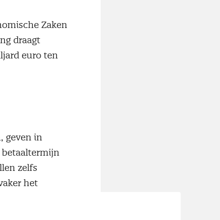
conomische Zaken
ng draagt
ljard euro ten
, geven in
 betaaltermijn
len zelfs
 vaker het
en) van de mkb-
r zij zich