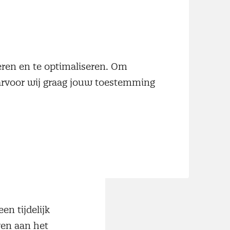
or
neren en te optimaliseren. Om
e
aarvoor wij graag jouw toestemming
van het Centraal
raag voor
S-cijfers tonen
t mkb, kan
n tijdelijk
ven aan het