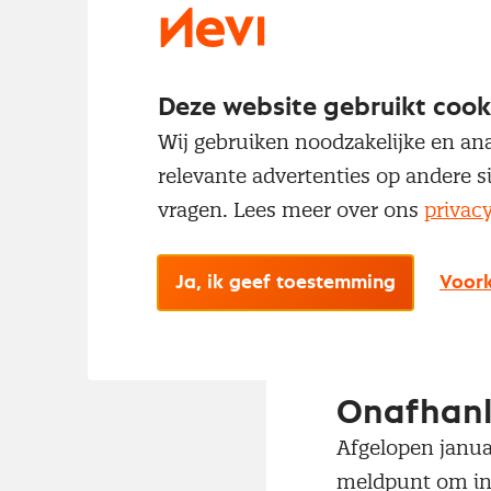
prettig bij voeld
Financier
Deze website gebruikt cook
Een tekort aan w
Wij gebruiken noodzakelijke en ana
financieringsbeh
relevante advertenties op andere s
financieringsbeh
vragen. Lees meer over ons
privac
Bureau voor Stat
werkkapitaal oo
Ja, ik geef toestemming
Voork
aan dat een fin
worden gedempt 
Onafhanke
Afgelopen janua
meldpunt om inz