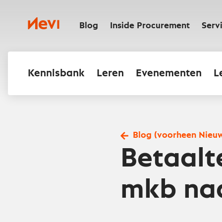
Ga
naar
Nevi
inhoud
Blog
Inside Procurement
Serv
Kennisbank
Leren
Evenementen
L
Blog (voorheen Nieu
Betaalt
mkb na