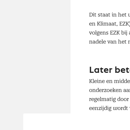
Dit staat in he
en Klimaat, EZK
volgens EZK bij
nadele van het 
Later bet
Kleine en midde
onderzoeken aan 
regelmatig door
eenzijdig wordt 
geval. Uit cijfe
ondernemers een