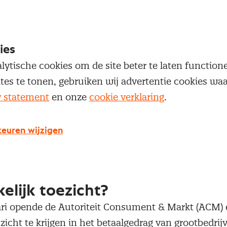
en.
ingstekort van 55 miljard
ies
erkkapitaal is een van de grootste aanleidingen vo
lytische cookies om de site beter te laten functio
oefte in het mkb. Dit tekort is goed voor 21% van d
ites te tonen, gebruiken wij advertentie cookies w
oefte, zo blijkt uit de ‘Financieringsmonitor 2019’ 
y statement
en onze
cookie verklaring
.
istiek (CBS). Daarbij behoort een financieringsaanv
k nog eens tot de minst kansrijke aanvragen. De CB
euren wijzigen
ancieringsgat van 55 miljard euro ten nadele van he
door hen op tijd te betalen.
lijk toezicht?
ri opende de Autoriteit Consument & Markt (ACM) ee
icht te krijgen in het betaalgedrag van grootbedrij