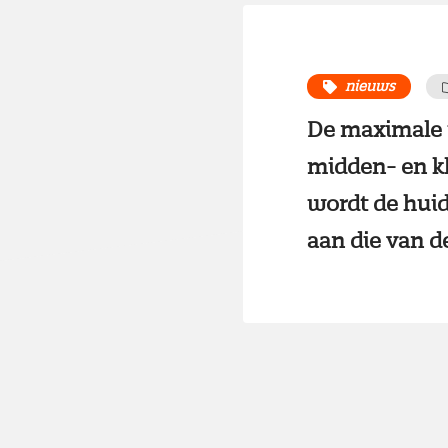
nieuws
De maximale w
midden- en kl
wordt de huid
aan die van d