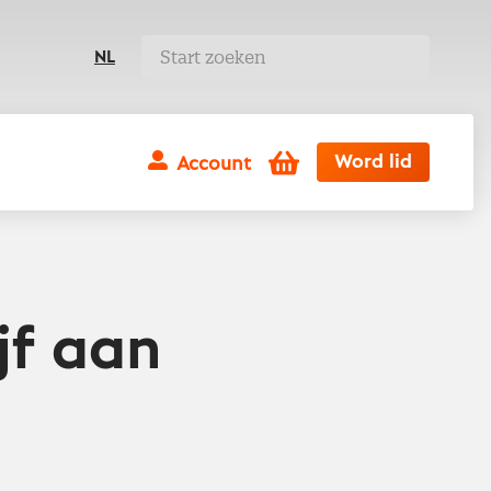
NL
Winkelwagen
Word lid
Account
jf aan