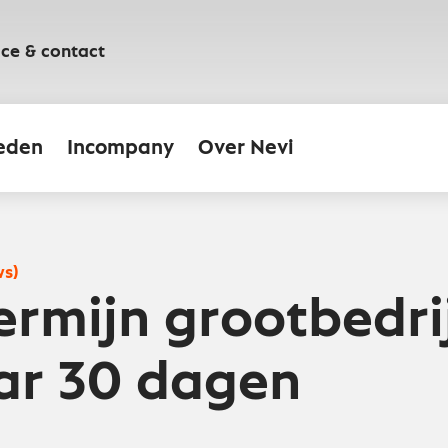
ice & contact
eden
Incompany
Over Nevi
ws)
ermijn grootbedri
ar 30 dagen