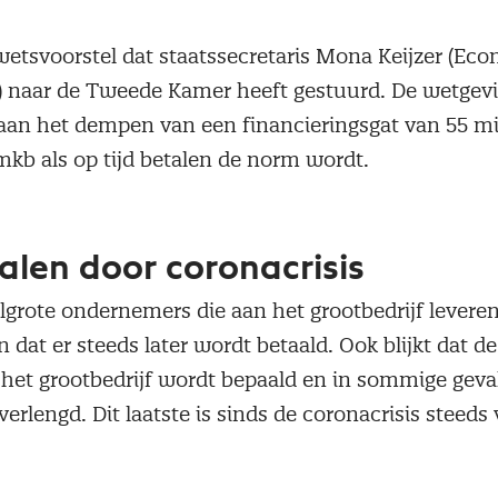
t wetsvoorstel dat staatssecretaris Mona Keijzer (E
) naar de Tweede Kamer heeft gestuurd. De wetgevi
 aan het dempen van een financieringsgat van 55 mi
mkb als op tijd betalen de norm wordt.
alen door coronacrisis
lgrote ondernemers die aan het grootbedrijf leveren
dat er steeds later wordt betaald. Ook blijkt dat de
 het grootbedrijf wordt bepaald en in sommige geval
verlengd. Dit laatste is sinds de coronacrisis steeds
rs van begin vorig jaar blijkt dat 11% (50.000 bedrijv
 langere betaaltermijn heeft geaccepteerd, dan waa