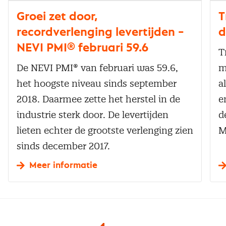
Groei zet door,
T
recordverlenging levertijden –
d
NEVI PMI® februari 59.6
T
De NEVI PMI® van februari was 59.6,
m
het hoogste niveau sinds september
a
2018. Daarmee zette het herstel in de
e
industrie sterk door. De levertijden
d
lieten echter de grootste verlenging zien
M
sinds december 2017.
Meer informatie