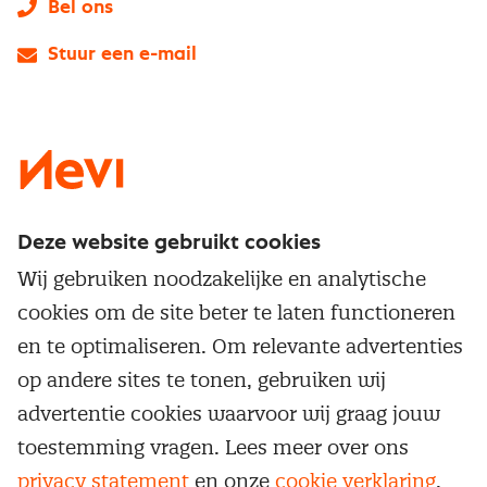
Bel ons
Stuur een e-mail
LinkedIn
X
Instagram
Facebook
YouTube
Deze website gebruikt cookies
Direct naar
Wij gebruiken noodzakelijke en analytische
Service & contact
cookies om de site beter te laten functioneren
Populaire thema's
Over inkoop
en te optimaliseren. Om relevante advertenties
Aanbesteden
Opleidingen en trainingen
op andere sites te tonen, gebruiken wij
Netwerk en communities
Contractmanagement
advertentie cookies waarvoor wij graag jouw
Trainingen
Aanmelden nieuwsbrief
Kostenmanagement
toestemming vragen. Lees meer over ons
Opleidingen
Word lid van Nevi
privacy statement
en onze
cookie verklaring
.
Onderhandelen
Cookievoorkeuren beheren
Onze
algemene