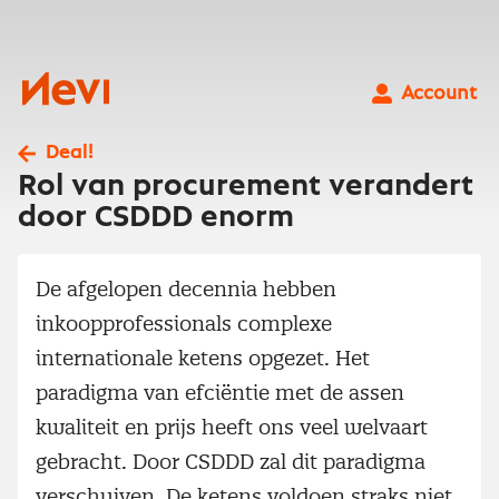
Ga
naar
inhoud
Nevi
Account
Deal!
Rol van procurement verandert
door CSDDD enorm
De afgelopen decennia hebben
inkoopprofessionals complexe
internationale ketens opgezet. Het
paradigma van efciëntie met de assen
kwaliteit en prijs heeft ons veel welvaart
gebracht. Door CSDDD zal dit paradigma
verschuiven. De ketens voldoen straks niet