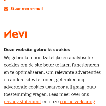
Stuur een e-mail
LinkedIn
X
Instagram
Facebook
YouTube
Deze website gebruikt cookies
Direct naar
Wij gebruiken noodzakelijke en analytische
Service & contact
cookies om de site beter te laten functioneren
Populaire thema's
Over inkoop
en te optimaliseren. Om relevante advertenties
Aanbesteden
Opleidingen en trainingen
op andere sites te tonen, gebruiken wij
Netwerk en communities
Contractmanagement
advertentie cookies waarvoor wij graag jouw
Trainingen
Aanmelden nieuwsbrief
Kostenmanagement
toestemming vragen. Lees meer over ons
Opleidingen
Word lid van Nevi
privacy statement
en onze
cookie verklaring
.
Onderhandelen
Cookievoorkeuren beheren
Onze
algemene
Maatwerk
voorwaarden, cookie- en privacyverklaring
zijn