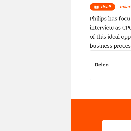
deal!
maart
Philips has focu
interview as CP
of this ideal o
business proces
Delen