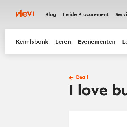
Ga
naar
Nevi
inhoud
Blog
Inside Procurement
Serv
Kennisbank
Leren
Evenementen
L
Deal!
I love b