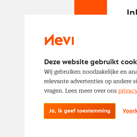
In
Om t
met
Deze website gebruikt cook
Wij gebruiken noodzakelijke en ana
relevante advertenties op andere s
vragen. Lees meer over ons
privac
No
Ja, ik geef toestemming
Voork
Met