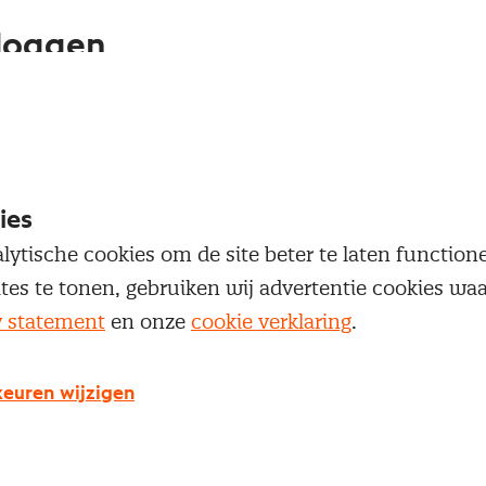
loggen
oegang te krijgen tot dit artikel moet je ingelogd zi
 je Nevi account.
ies
Inloggen
lytische cookies om de site beter te laten functio
ites te tonen, gebruiken wij advertentie cookies w
y statement
en onze
cookie verklaring
.
g geen Nevi account?
euren wijzigen
 een Nevi account krijg je gratis toegang tot: