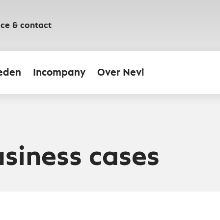
ice & contact
eden
Incompany
Over Nevi
usiness cases