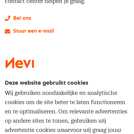
contact center helpen je graag.
Bel ons
Stuur een e-mail
LinkedIn
X
Instagram
Facebook
YouTube
Deze website gebruikt cookies
Direct naar
Wij gebruiken noodzakelijke en analytische
Service & contact
cookies om de site beter te laten functioneren
Populaire thema's
Over inkoop
en te optimaliseren. Om relevante advertenties
Aanbesteden
Opleidingen en trainingen
op andere sites te tonen, gebruiken wij
Netwerk en communities
Contractmanagement
advertentie cookies waarvoor wij graag jouw
Trainingen
Aanmelden nieuwsbrief