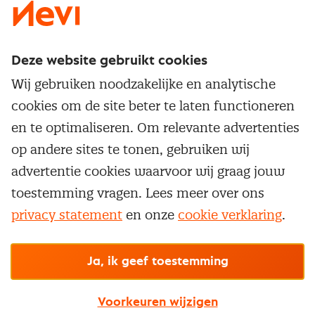
Deze website gebruikt cookies
Direct naar
Wij gebruiken noodzakelijke en analytische
Service & contact
cookies om de site beter te laten functioneren
Populaire thema's
Over inkoop
en te optimaliseren. Om relevante advertenties
Aanbesteden
Opleidingen en trainingen
op andere sites te tonen, gebruiken wij
Netwerk en communities
Contractmanagement
advertentie cookies waarvoor wij graag jouw
Trainingen
Aanmelden nieuwsbrief
Kostenmanagement
toestemming vragen. Lees meer over ons
Opleidingen
Word lid van Nevi
privacy statement
en onze
cookie verklaring
.
Onderhandelen
Cookievoorkeuren beheren
Onze
algemene
Maatwerk
Nevi PMI®
voorwaarden, cookie- en privacyverklaring
zijn
van toepassing.
Supply management
Examens
Inkoop vacatures
© Nevi.nl
Ja, ik geef toestemming
Vrijstellingen
Opzeggen lidmaatschap
Voorkeuren wijzigen
Traineeship