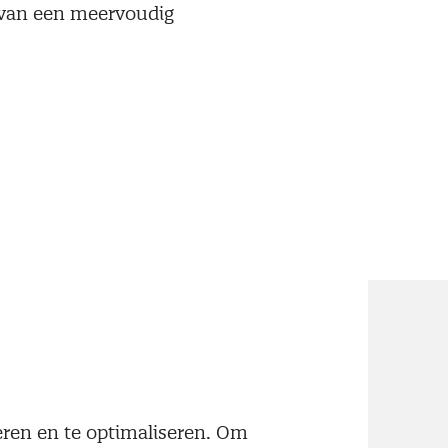
n van een meervoudig
neren en te optimaliseren. Om
een dag