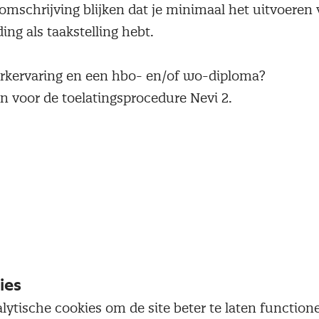
eomschrijving blijken dat je minimaal het uitvoere
ng als taakstelling hebt.
rkervaring en een hbo- en/of wo-diploma?
n voor de toelatingsprocedure Nevi 2.
ies
oelatingsprocedure
lytische cookies om de site beter te laten functio
procedure Nevi 2 ga je door middel van zelfstudie, 