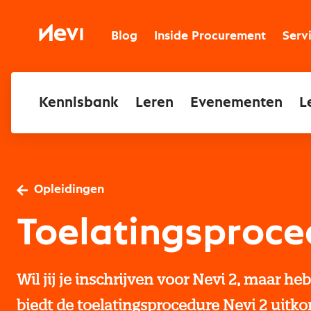
Ga
naar
Nevi
inhoud
Blog
Inside Procurement
Serv
Kennisbank
Leren
Evenementen
L
Opleidingen
Toelatingsproce
Wil jij je inschrijven voor Nevi 2, maar he
biedt de toelatingsprocedure Nevi 2 uitko