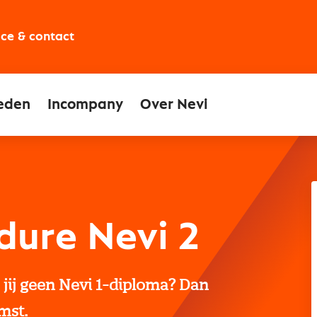
ice & contact
eden
Incompany
Over Nevi
dure Nevi 2
b jij geen Nevi 1-diploma? Dan
mst.