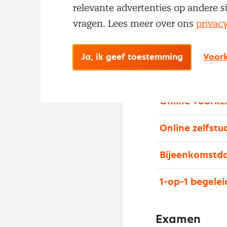
relevante advertenties op andere s
examentraining 
vragen. Lees meer over ons
privac
Nevi 1. Het pro
Ja, ik geef toestemming
Voork
Online startg
Online voorke
Online zelfstu
Bijeenkomstd
1-op-1 begelei
Examen