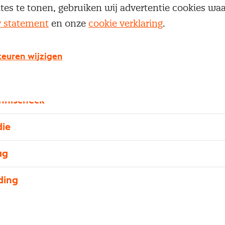
ites te tonen, gebruiken wij advertentie cookies w
en 1-op-1 begeleiding aan de slag met de essentiële
y statement
en onze
cookie verklaring
.
gramma bestaat uit de volgende onderdelen.
euren wijzigen
esprek
nnischeck
die
ag
ding