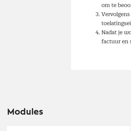
om te beoor
Vervolgens 
toelatingse
Nadat je wo
factuur en 
Modules