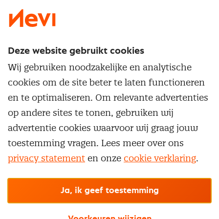
Deze website gebruikt cookies
Direct naar
Wij gebruiken noodzakelijke en analytische
Service & contact
cookies om de site beter te laten functioneren
Populaire thema's
Over inkoop
en te optimaliseren. Om relevante advertenties
Aanbesteden
Opleidingen en trainingen
op andere sites te tonen, gebruiken wij
Netwerk en communities
Contractmanagement
advertentie cookies waarvoor wij graag jouw
Trainingen
Aanmelden nieuwsbrief
Kostenmanagement
toestemming vragen. Lees meer over ons
Opleidingen
Word lid van Nevi
privacy statement
en onze
cookie verklaring
.
Onderhandelen
Cookievoorkeuren beheren
Onze
algemene
Maatwerk
Nevi PMI®
voorwaarden, cookie- en privacyverklaring
zijn
van toepassing.
Supply management
Examens
Inkoop vacatures
© Nevi.nl
Ja, ik geef toestemming
Vrijstellingen
Opzeggen lidmaatschap