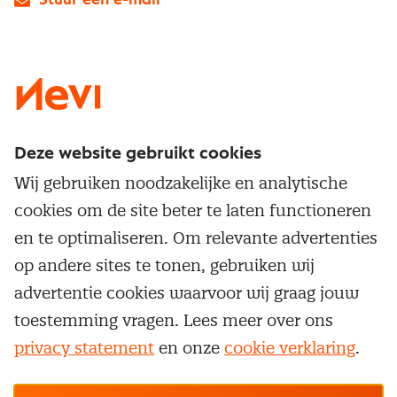
Stuur een e-mail
LinkedIn
X
Instagram
Facebook
YouTube
Deze website gebruikt cookies
Direct naar
Wij gebruiken noodzakelijke en analytische
Service & contact
cookies om de site beter te laten functioneren
Populaire thema's
Over inkoop
en te optimaliseren. Om relevante advertenties
Aanbesteden
Opleidingen en trainingen
op andere sites te tonen, gebruiken wij
Netwerk en communities
Contractmanagement
advertentie cookies waarvoor wij graag jouw
Trainingen
Aanmelden nieuwsbrief
Kostenmanagement
toestemming vragen. Lees meer over ons
Opleidingen
Word lid van Nevi
privacy statement
en onze
cookie verklaring
.
Onderhandelen
Cookievoorkeuren beheren
Onze
algemene
Maatwerk
Nevi PMI®
voorwaarden, cookie- en privacyverklaring
zijn
van toepassing.
Supply management
Examens