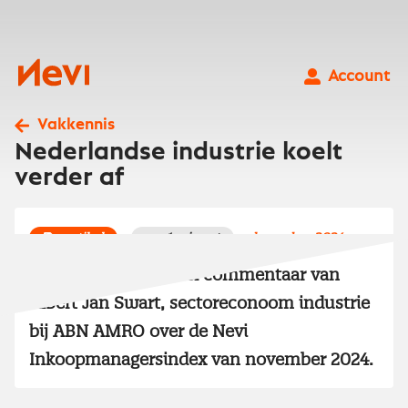
Ga
naar
inhoud
Nevi
Account
Vakkennis
Nederlandse industrie koelt
verder af
artikel
1 minuut
december 2024
Lees het redactioneel commentaar van
Albert Jan Swart, sectoreconoom industrie
bij ABN AMRO over de Nevi
Inkoopmanagersindex van november 2024.