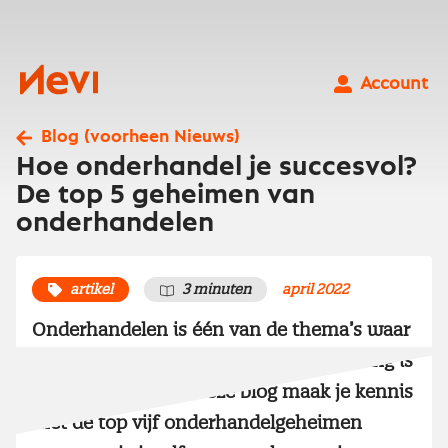
Ga
naar
inhoud
Nevi
Account
Blog (voorheen Nieuws)
Hoe onderhandel je succesvol?
De top 5 geheimen van
onderhandelen
artikel
3 minuten
april 2022
Onderhandelen is één van de thema’s waar
Nevi zich op richt en die van groot belang is
voor de inkoop. In deze blog maak je kennis
met de top vijf onderhandelgeheimen