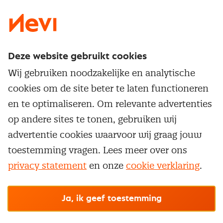
Deze website gebruikt cookies
Direct naar
Wij gebruiken noodzakelijke en analytische
Service & contact
cookies om de site beter te laten functioneren
Populaire thema's
Over inkoop
en te optimaliseren. Om relevante advertenties
Aanbesteden
Opleidingen en trainingen
op andere sites te tonen, gebruiken wij
Netwerk en communities
Contractmanagement
advertentie cookies waarvoor wij graag jouw
Trainingen
Aanmelden nieuwsbrief
Kostenmanagement
toestemming vragen. Lees meer over ons
Opleidingen
Word lid van Nevi
privacy statement
en onze
cookie verklaring
.
Onderhandelen
Cookievoorkeuren beheren
Onze
algemene
Maatwerk
Nevi PMI®
voorwaarden, cookie- en privacyverklaring
zijn
van toepassing.
Supply management
Examens
Inkoop vacatures
© Nevi.nl
Ja, ik geef toestemming
Vrijstellingen
Opzeggen lidmaatschap