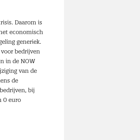
isis. Daarom is
 het economisch
geling generiek.
 voor bedrijven
men in de NOW
ziging van de
dens de
drijven, bij
n 0 euro