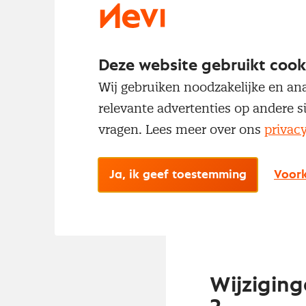
Scholing
Werkgevers die
Deze website gebruikt cook
stimuleren om a
Wij gebruiken noodzakelijke en ana
kunnen aanpasse
relevante advertenties op andere s
aanvraag van de
vragen. Lees meer over ons
privac
daarbij te helpe
NL leert door, 
Ja, ik geef toestemming
Voork
kunnen volgen. 
komt te zien.
Wijziging