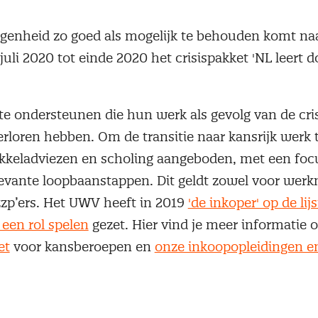
enheid zo goed als mogelijk te behouden komt na
uli 2020 tot einde 2020 het crisispakket 'NL leert do
te ondersteunen die hun werk als gevolg van de cris
verloren hebben. Om de transitie naar kansrijk werk
wikkeladviezen en scholing aangeboden, met een foc
evante loopbaanstappen. Dit geldt zowel voor wer
zzp’ers. Het UWV heeft in 2019
'de inkoper' op de li
 een rol spelen
gezet. Hier vind je meer informatie 
et
voor kansberoepen en
onze inkoopopleidingen en