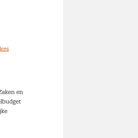
ders
 Zaken en
elbudget
jke