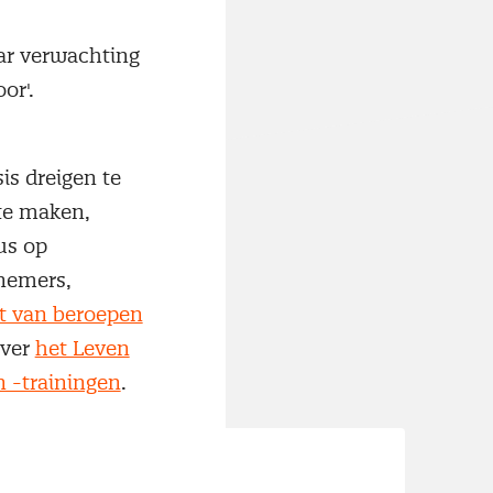
ar verwachting
or'.
is dreigen te
 te maken,
us op
knemers,
jst van beroepen
over
het Leven
 -trainingen
.