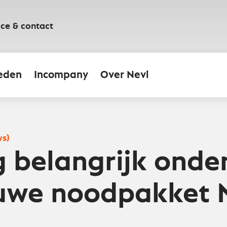
ice & contact
eden
Incompany
Over Nevi
ws)
g belangrijk onde
euwe noodpakket 