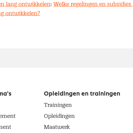
n lang ontwikkelen
:
Welke regelingen en subsidies 
ng ontwikkelen?
ma's
Opleidingen en trainingen
Trainingen
ement
Opleidingen
ment
Maatwerk