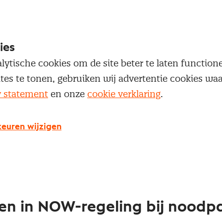
 de NOW aanvragen, worden verplicht om hun werk
ies
an bij- en omscholing te gaan doen, zodat werkne
lytische cookies om de site beter te laten functio
n aan de nieuwe economische situatie. Werkgevers
ites te tonen, gebruiken wij advertentie cookies w
 NOW 2.0 een verklaring over af. Om werkgevers 
y statement
en onze
cookie verklaring
.
n, trekt het kabinet 50 miljoen euro uit voor het c
waar mensen vanaf juli kosteloos scholing en ontwi
euren wijzigen
Verder uitwerking zal duidelijk moeten maken hoe h
en in NOW-regeling bij noodpa