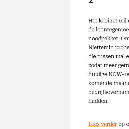
2
Het kabinet wil
de loontegemoe
noodpakket. Om z
Niettemin probe
die tussen wal 
zodat meer getr
huidige NOW-reg
komende maanden
bedrijfsovernam
hadden.
Lees verder
op o