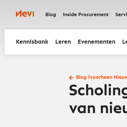
Ga
naar
Nevi
inhoud
Blog
Inside Procurement
Serv
Kennisbank
Leren
Evenementen
L
Blog (voorheen Nieu
Scholin
van ni