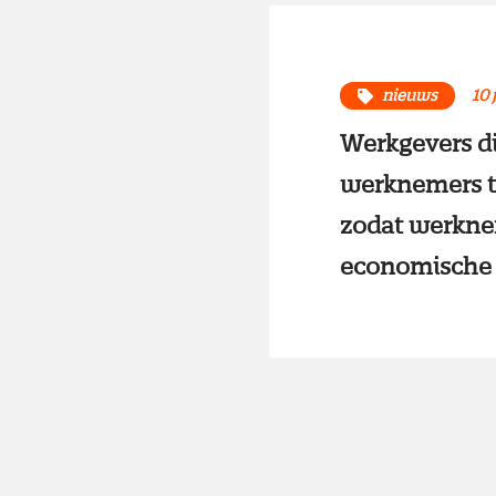
nieuws
10 
Werkgevers d
werknemers te
zodat werkne
economische s