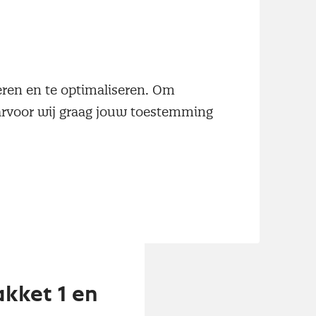
nemers te
mers zich
neren en te optimaliseren. Om
 leggen hier bij
aarvoor wij graag jouw toestemming
en werknemers
risisprogramma
kkeladviezen
et pakket eruit
kket 1 en