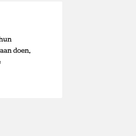
 hun
gaan doen,
e