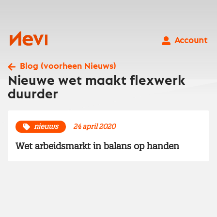
Ga
naar
inhoud
Nevi
Account
Blog (voorheen Nieuws)
Nieuwe wet maakt flexwerk
duurder
nieuws
24 april 2020
Wet arbeidsmarkt in balans op handen