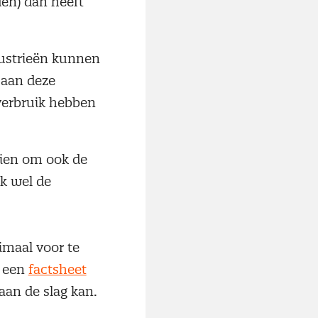
en) dan heeft
ustrieën kunnen
 aan deze
verbruik hebben
ien om ook de
ok wel de
imaal voor te
n een
factsheet
an de slag kan.