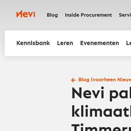
Ga
naar
Nevi
inhoud
Blog
Inside Procurement
Serv
Kennisbank
Leren
Evenementen
L
Blog (voorheen Nieu
Nevi pa
klimaa
Timmer