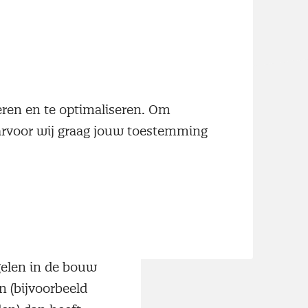
en die Frans
maatplan, later
van
eerste factsheet
neren en te optimaliseren. Om
aarvoor wij graag jouw toestemming
n Deal directe
ebben
gelen in de bouw
n (bijvoorbeeld