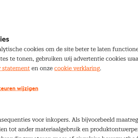
 kan een grote bijdrage leveren aan de doelstelling
e Green Deal Circulaire Economie, oftewel het Kli
nteert. Vooruitlopend hierop heeft het Nevi Team 
ies
het gebied van Duurzaamheid / Sustainability een 
lytische cookies om de site beter te laten functio
ee inkopend Nederland direct aan de slag kan.
ites te tonen, gebruiken wij advertentie cookies w
y statement
en onze
cookie verklaring
.
Deal en de rol van inkoop
oopfunctie/ procurement organisaties heeft de Gree
euren wijzigen
olgen op kortere maar zeker ook langere termijn:
 voor en veranderingen in de eigen industrie h
sequenties voor inkopers. Als bijvoorbeeld maatre
eiden tot ander materiaalgebruik en produktontwerpe