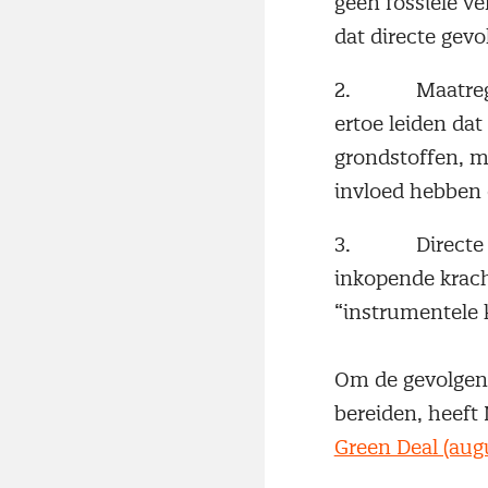
geen fossiele v
dat directe gev
2. Maatregelen
ertoe leiden dat
grondstoffen, m
invloed hebben 
3. Directe eis
inkopende krach
“instrumentele
Om de gevolgen 
bereiden, heeft
Green Deal (aug