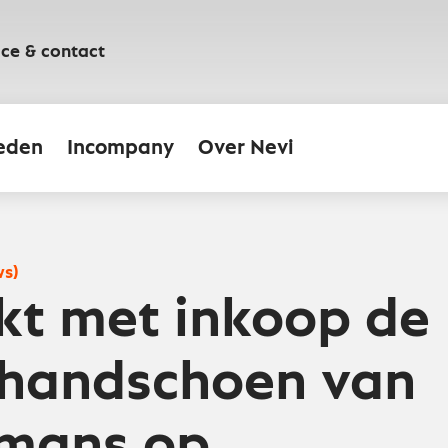
ice & contact
eden
Incompany
Over Nevi
ws)
kt met inkoop de
thandschoen van
mans op