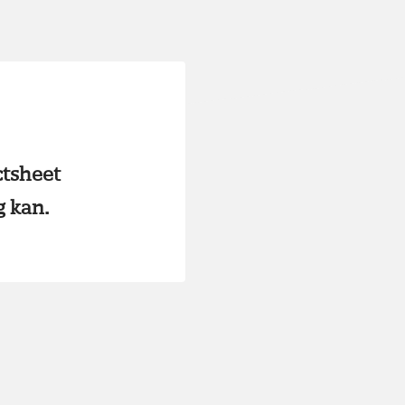
ctsheet
g kan.