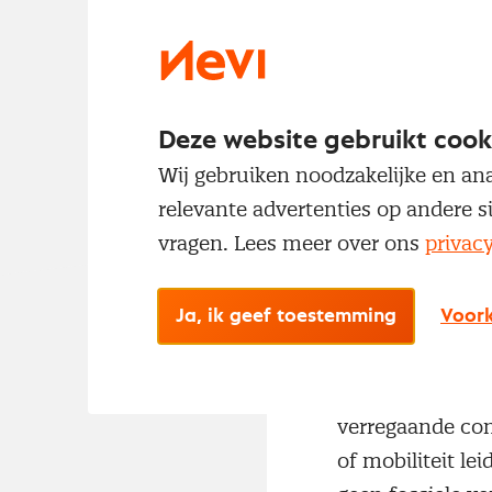
De inkoopfunctie
Timmermans in d
deze week prese
Deze website gebruikt cook
Deskundigen op 
Wij gebruiken noodzakelijke en ana
opgesteld waarm
relevante advertenties op andere s
vragen. Lees meer over ons
privac
De Green 
Ook voor de ink
Ja, ik geef toestemming
Voork
en indirecte gev
1. Maatregelen
verregaande con
of mobiliteit l