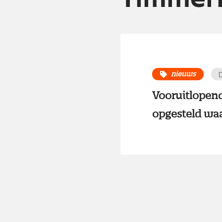
nieuws
Vooruitlopend
opgesteld waa