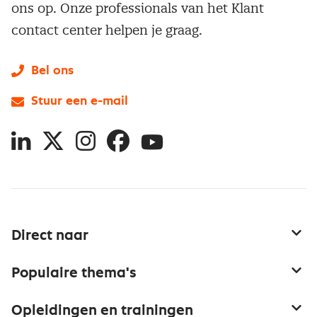
ons op. Onze professionals van het Klant
contact center helpen je graag.
Bel ons
Stuur een e-mail
LinkedIn
X
Instagram
Facebook
YouTube
Direct naar
Service & contact
Populaire thema's
Over inkoop
Aanbesteden
Opleidingen en trainingen
Netwerk en communities