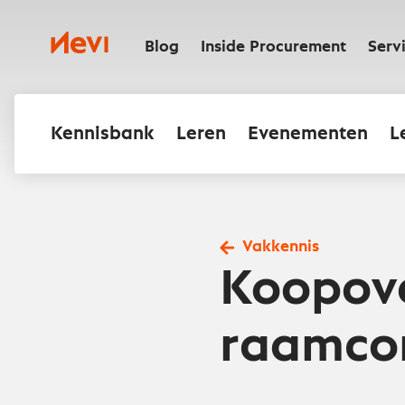
Ga
naar
Nevi
inhoud
Blog
Inside Procurement
Serv
Kennisbank
Leren
Evenementen
L
Vakkennis
Koopov
raamco