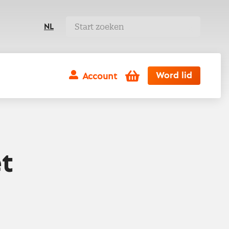
NL
Winkelwagen
Word lid
Account
t