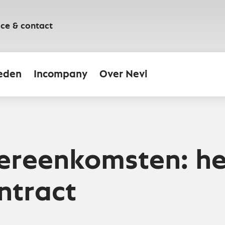
ice & contact
eden
Incompany
Over Nevi
ereenkomsten: he
ntract