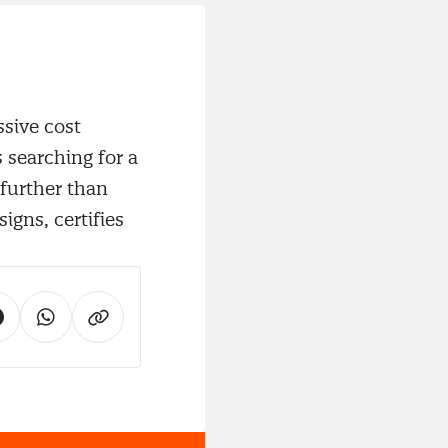
ssive cost
s searching for a
 further than
igns, certifies