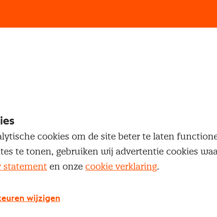
loggen
oegang te krijgen tot dit artikel moet je ingelogd zi
 je Nevi account.
ies
lytische cookies om de site beter te laten functio
Inloggen
ites te tonen, gebruiken wij advertentie cookies w
y statement
en onze
cookie verklaring
.
euren wijzigen