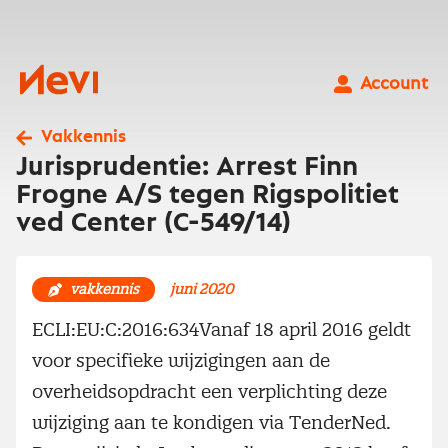
Ga
naar
inhoud
Nevi
Account
Vakkennis
Jurisprudentie: Arrest Finn
Frogne A/S tegen Rigspolitiet
ved Center (C-549/14)
vakkennis
juni 2020
ECLI:EU:C:2016:634Vanaf 18 april 2016 geldt
voor specifieke wijzigingen aan de
overheidsopdracht een verplichting deze
wijziging aan te kondigen via TenderNed.