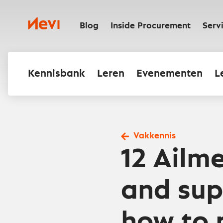
Ga
naar
Nevi
inhoud
Blog
Inside Procurement
Serv
Kennisbank
Leren
Evenementen
L
Vakkennis
12 Ailme
and sup
how to 