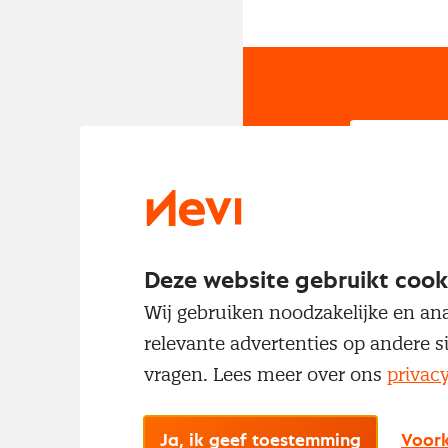
In
Om t
met
Deze website gebruikt cook
Wij gebruiken noodzakelijke en ana
relevante advertenties op andere s
vragen. Lees meer over ons
privac
Ja, ik geef toestemming
Voork