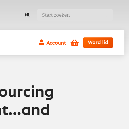
NL
Winkelwagen
Word lid
Account
sourcing
t...and