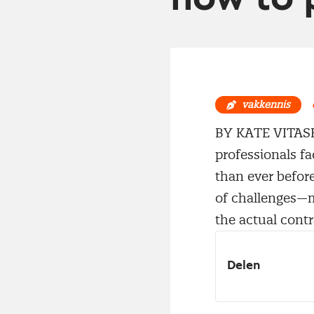
vakkennis
BY KATE VITAS
professionals f
than ever befor
of challenges—m
the actual contr
Delen