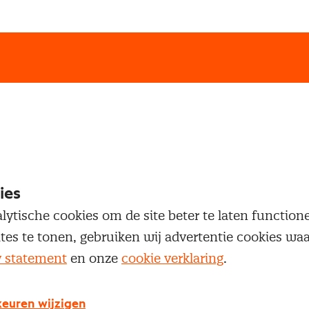
loggen
oegang te krijgen tot dit artikel moet je ingelogd zi
 je Nevi account.
ies
lytische cookies om de site beter te laten functio
ites te tonen, gebruiken wij advertentie cookies w
Inloggen
y statement
en onze
cookie verklaring
.
euren wijzigen