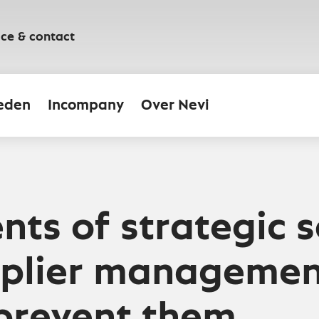
ice & contact
eden
Incompany
Over Nevi
nts of strategic 
plier managemen
prevent them