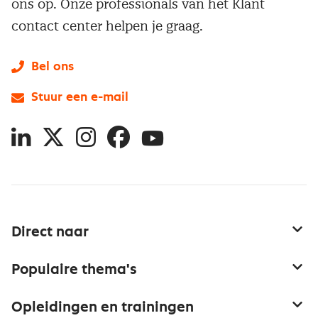
ons op. Onze professionals van het Klant
contact center helpen je graag.
Bel ons
Stuur een e-mail
LinkedIn
X
Instagram
Facebook
YouTube
Direct naar
Service & contact
Populaire thema's
Over inkoop
Aanbesteden
Opleidingen en trainingen
Netwerk en communities