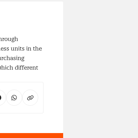
through
ss units in the
urchasing
hich different