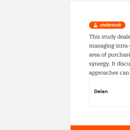
onderzoek
This study deal
managing intra-
area of purchas
synergy. It dis
approaches can
Delen