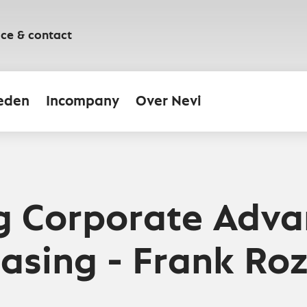
ice & contact
eden
Incompany
Over Nevi
g Corporate Adv
hasing - Frank Ro