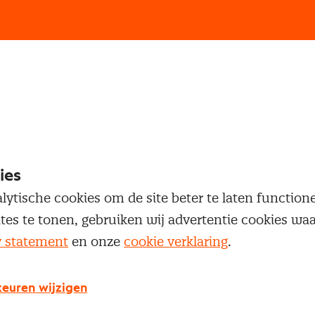
loggen
oegang te krijgen tot dit artikel moet je ingelogd zi
 je Nevi account.
ies
lytische cookies om de site beter te laten functio
Inloggen
ites te tonen, gebruiken wij advertentie cookies w
y statement
en onze
cookie verklaring
.
euren wijzigen