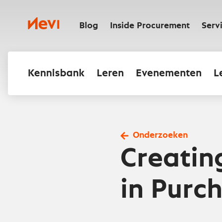
Ga
naar
Nevi
inhoud
Blog
Inside Procurement
Serv
Kennisbank
Leren
Evenementen
L
Onderzoeken
Creatin
in Purc