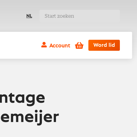
NL
Winkelwagen
Word lid
Account
antage
zemeijer