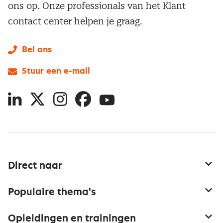
ons op. Onze professionals van het Klant
contact center helpen je graag.
Bel ons
Stuur een e-mail
LinkedIn
X
Instagram
Facebook
YouTube
Direct naar
Service & contact
Populaire thema's
Over inkoop
Aanbesteden
Opleidingen en trainingen
Netwerk en communities