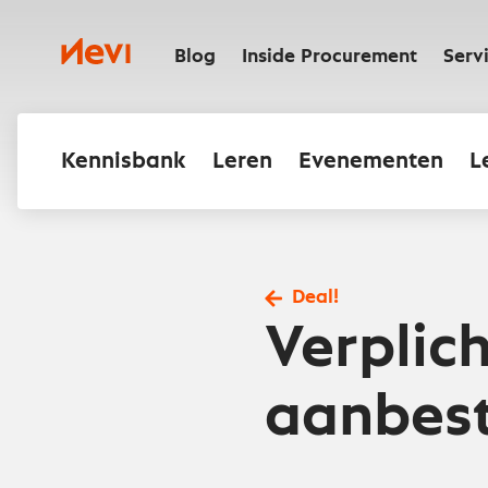
Ga
naar
Nevi
inhoud
Blog
Inside Procurement
Serv
Kennisbank
Leren
Evenementen
L
Deal!
Verplich
aanbest