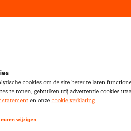
loggen
oegang te krijgen tot dit artikel moet je ingelogd zi
 je Nevi account.
ies
lytische cookies om de site beter te laten functio
Inloggen
ites te tonen, gebruiken wij advertentie cookies w
y statement
en onze
cookie verklaring
.
euren wijzigen