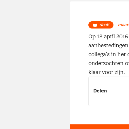
deal!
maart
Op 18 april 201
aanbestedingen 
collega’s in he
onderzochten of
klaar voor zijn.
Delen