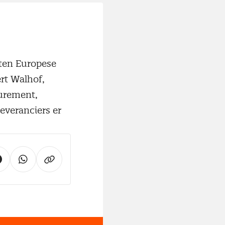
eten Europese
rt Walhof,
curement,
everanciers er