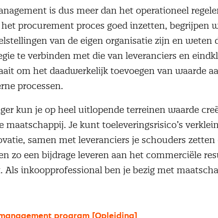
agement is dus meer dan het operationeel regele
e het procurement proces goed inzetten, begrijpen 
elstellingen van de eigen organisatie zijn en weten 
egie te verbinden met die van leveranciers en eindk
ait om het daadwerkelijk toevoegen van waarde a
terne processen.
er kun je op heel uitlopende terreinen waarde creë
e maatschappij. Je kunt toeleveringsrisico’s verklei
vatie, samen met leveranciers je schouders zetten
n zo een bijdrage leveren aan het commerciële resu
t. Als inkoopprofessional ben je bezig met maatscha
.
management program [Opleiding]