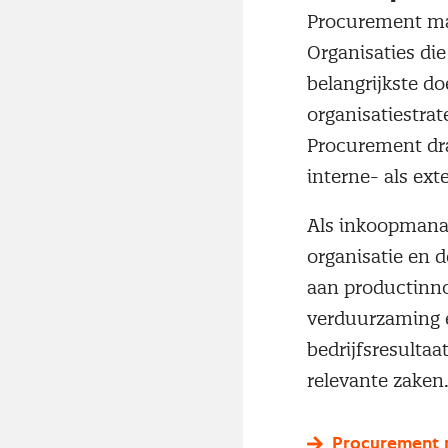
Procurement man
Organisaties di
belangrijkste do
organisatiestrat
Procurement dra
interne- als ex
Als inkoopmanag
organisatie en d
aan productinno
verduurzaming e
bedrijfsresultaa
relevante zaken
Procurement 