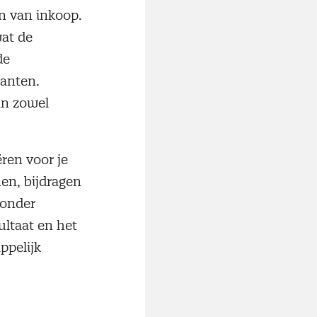
n van inkoop.
wat de
de
lanten.
an zowel
ren voor je
nen, bijdragen
 onder
ltaat en het
ppelijk