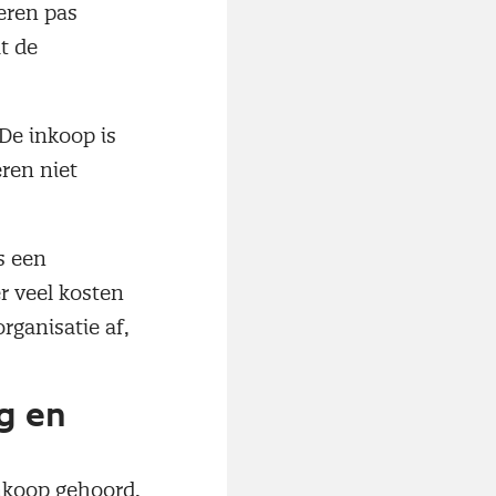
eren pas
t de
De inkoop is
ren niet
s een
er veel kosten
rganisatie af,
g en
nkoop gehoord,