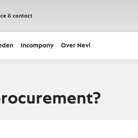
ice & contact
eden
Incompany
Over Nevi
procurement?