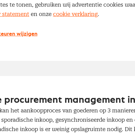
ites te tonen, gebruiken wij advertentie cookies w
y statement
en onze
cookie verklaring
.
Jan Roddeman o
’Inkoop 
euren wijzigen
stimulere
je procurement management in
 kan het aankoopproces van goederen op 3 manieren
: sporadische inkoop, gesynchroniseerde inkoop e
radische inkoop is er weinig opslagruimte nodig. Di