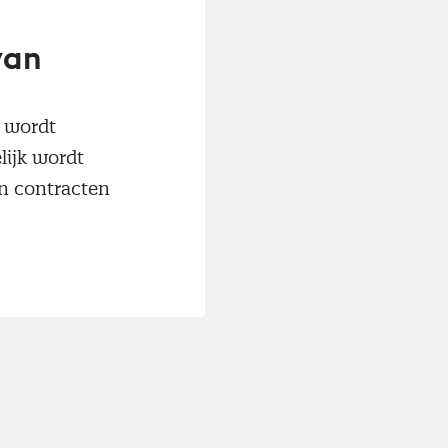
van
t wordt
lijk wordt
an contracten