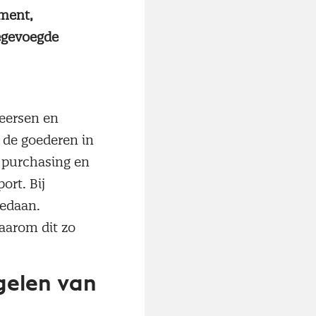
ement,
egevoegde
heersen en
de goederen in
 purchasing en
ort. Bij
edaan.
aarom dit zo
gelen van