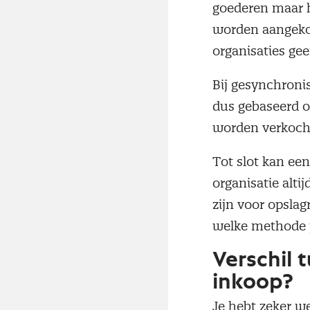
goederen maar h
worden aangekoc
organisaties ge
Bij gesynchroni
dus gebaseerd op
worden verkocht
Tot slot kan ee
organisatie alti
zijn voor opsla
welke methode j
Verschil 
inkoop?
Je hebt zeker w