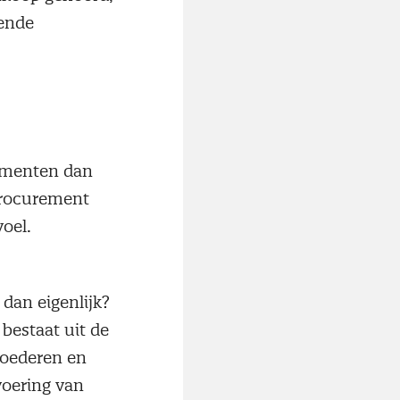
gende
lementen dan
 procurement
evoel.
dan eigenlijk?
 bestaat uit de
goederen en
voering van