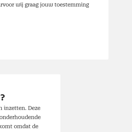
aarvoor wij graag jouw toestemming
ver het belang van inkoop
kan ook innovatie
n.’
?
 inzetten. Deze
n onderhoudende
t komt omdat de