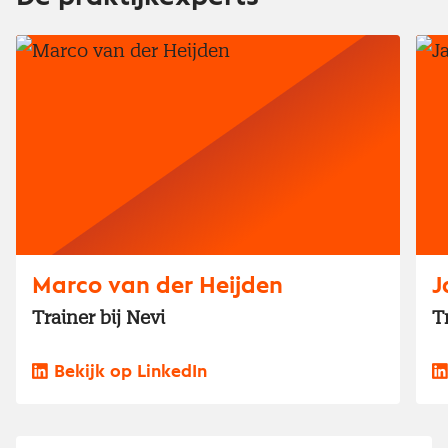
Marco van der Heijden
J
Trainer bij Nevi
T
Bekijk op LinkedIn