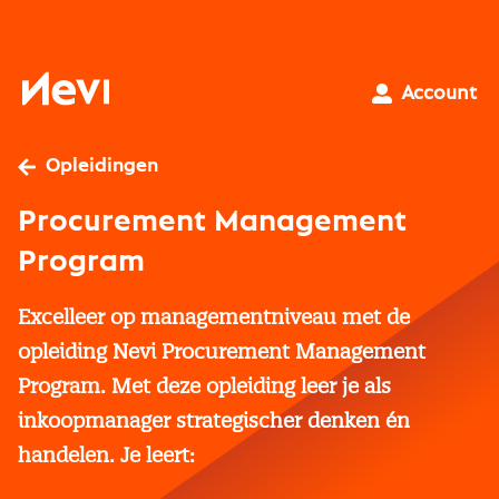
Ga
naar
inhoud
Nevi
Account
Opleidingen
Procurement Management
Program
Excelleer op managementniveau met de
opleiding Nevi Procurement Management
Program. Met deze opleiding leer je als
inkoopmanager strategischer denken én
handelen. Je leert: