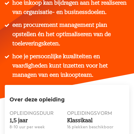
hoe inkoop kan bijdragen aan het realiseren
van organisatie- en businessdoelen.
een procurement management plan
opstellen én het optimaliseren van de
toeleveringsketen.
hoe je persoonlijke kwaliteiten en
vaardigheden kunt inzetten voor het
managen van een inkoopteam.
Over deze opleiding
OPLEIDINGSDUUR
OPLEIDINGSVORM
1,5 jaar
Klassikaal
8-10 uur per week
16 plekken beschikbaar