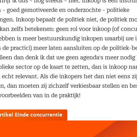
rijf ik dus - nog steeds - niet. Inkoop is een inst
n - goed gemotiveerde en onderzochte - politieke
ingen. Inkoop bepaalt de politiek niet, de politiek m
kan zelfs betekenen: geen rol voor inkoop (of concur
bben is meer bestuurskundig inkopen waarbij we i
 de practici) meer laten aansluiten op de politiek-b
Alleen dan denk ik dat we geen agenda's meer nodi
lieke sector op de kaart te zetten, dan is inkoop na
echt relevant. Als die inkopers het dan niet eens 
, dan moeten zij zichzelf verkiesbaar stellen en b
voorbeelden van in de praktijk!
rtikel Einde concurrentie