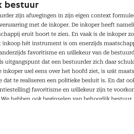
k bestuur
rder zijn afwegingen in zijn eigen context formulee
verwarring met de inkoper. De inkoper heeft nameli
chappij eruit hoort te zien. En vaak is de inkoper zo
at inkoop hét instrument is om enerzijds maatschap
 anderzijds favoritisme en willekeur van de bestuurd
ls uitgangspunt dat een bestuurder zich daar schul
e inkoper wel eens over het hoofd ziet, is wát maat
 dat te realiseren een politieke besluit is. En dat o
entiestelling) favoritisme en willekeur zijn te voork
. We hebben ook beginselen van behoorlijk bestuur, 
llekeur is opgenomen. Dat beginsel zegt niet: gij z
ling).
erwarring met de bestuurder, gaat de inkoper echte