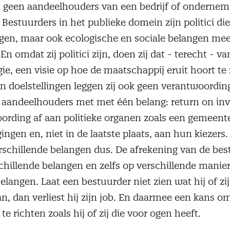
n geen aandeelhouders van een bedrijf of ondernem
. Bestuurders in het publieke domein zijn politici die
ngen, maar ook ecologische en sociale belangen m
n omdat zij politici zijn, doen zij dat - terecht - v
ie, een visie op hoe de maatschappij eruit hoort te 
n doelstellingen leggen zij ook geen verantwoordin
 aandeelhouders met met één belang: return on inv
ording af aan politieke organen zoals een gemeent
ngen en, niet in de laatste plaats, aan hun kiezers
rschillende belangen dus. De afrekening van de bes
chillende belangen en zelfs op verschillende manie
langen. Laat een bestuurder niet zien wat hij of zi
n, dan verliest hij zijn job. En daarmee een kans o
e richten zoals hij of zij die voor ogen heeft.