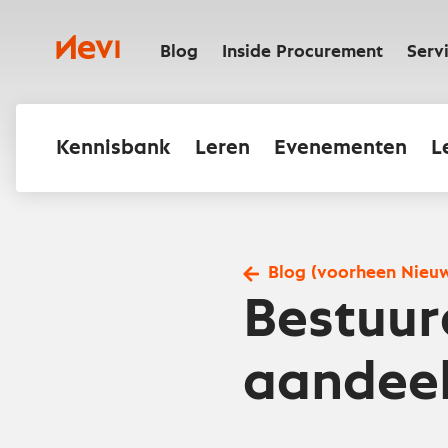
Ga
naar
Nevi
inhoud
Blog
Inside Procurement
Serv
Kennisbank
Leren
Evenementen
L
Blog (voorheen Nieu
Bestuur
aandee