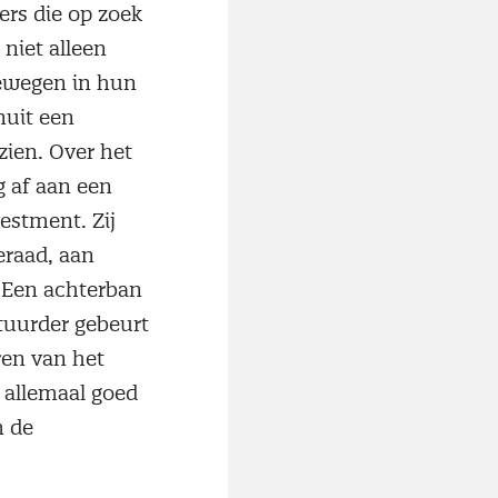
ers die op zoek
 niet alleen
eewegen in hun
anuit een
zien. Over het
g af aan een
estment. Zij
eraad, aan
. Een achterban
tuurder gebeurt
ren van het
j allemaal goed
m de