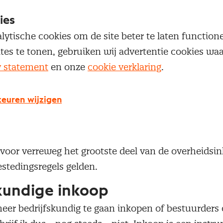
 dat doorheeft. De voor de inkoper vage besluitvor
ies
 de inkoper dan zelf normeren. Het gevolg is dat de
lytische cookies om de site beter te laten functio
at aanbesteden (in concurrentie) omdat dit volgens 
ites te tonen, gebruiken wij advertentie cookies w
atschappelijk resultaat) en iedere ondernemer een 
y statement
en onze
cookie verklaring
.
erven (ook een maatschappelijk resultaat, namelijk
aar de bestuurder wilde eigenlijk direct zaken doe
euren wijzigen
tegische partner, omdat hij kan beargumenteren dat 
jk ook een heleboel andere maatschappelijke resulta
e hij bestuurt! Wat zou nu de doorslag moeten hebb
 voor verreweg het grootste deel van de overheidsi
estedingsregels gelden.
kundige inkoop
er bedrijfskundig te gaan inkopen of bestuurders o