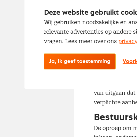
zonder dat deze
Deze website gebruikt cook
bestuurder, gaat
Wij gebruiken noodzakelijke en ana
bijvoorbeeld ga
relevante advertenties op andere s
oplevert (een ma
vragen. Lees meer over ons
privac
opdracht te verw
behandeling). M
Ja, ik geef toestemming
Voork
belangrijke stra
is en uiteindeli
voor degenen di
van uitgaan dat
verplichte aanb
Bestuurs
De oproep om me