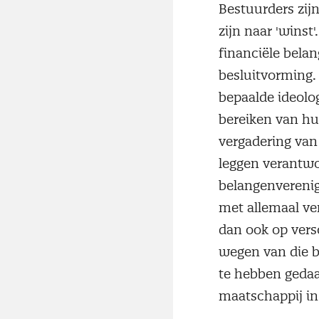
Bestuurders zij
zijn naar 'winst'
financiële bela
besluitvorming. E
bepaalde ideolog
bereiken van hu
vergadering van
leggen verantwo
belangenverenigi
met allemaal ve
dan ook op vers
wegen van die be
te hebben gedaa
maatschappij in t