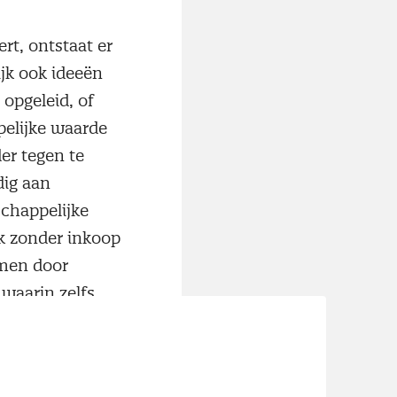
rt, ontstaat er
jk ook ideeën
 opgeleid, of
pelijke waarde
er tegen te
dig aan
schappelijke
ok zonder inkoop
omen door
waarin zelfs
ult inkopen (met
r soms 'rogue'