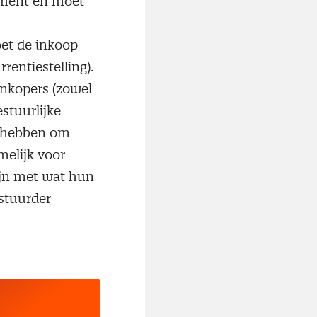
rument en moet
oet de inkoop
rentiestelling).
nkopers (zowel
estuurlijke
g hebben om
melijk voor
zijn met wat hun
estuurder