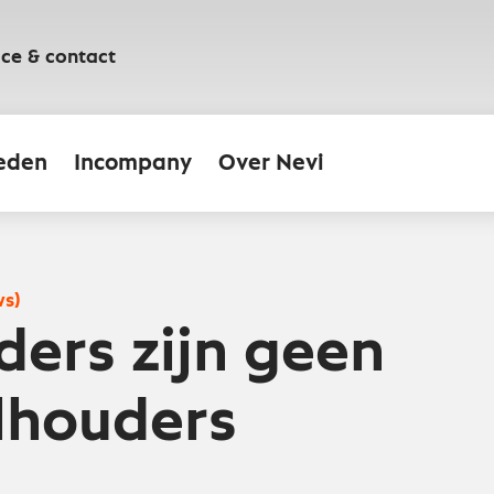
ice & contact
eden
Incompany
Over Nevi
ws)
ders zijn geen
lhouders