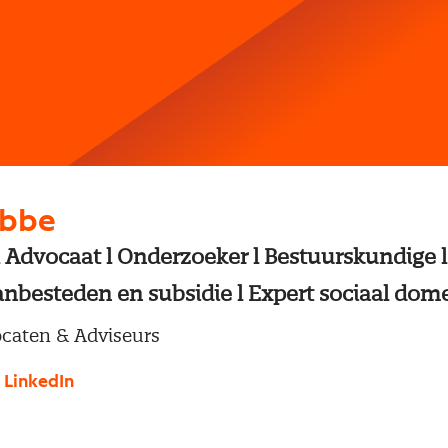
obbe
l Advocaat l Onderzoeker l Bestuurskundige l 
anbesteden en subsidie l Expert sociaal dom
ocaten & Adviseurs
 LinkedIn