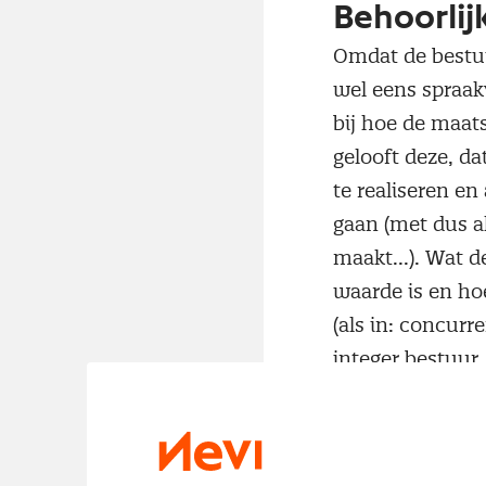
Behoorlij
Omdat de bestuu
wel eens spraak
bij hoe de maats
gelooft deze, d
te realiseren en
gaan (met dus a
maakt...). Wat d
waarde is en hoe
(als in: concurr
integer bestuur
een verbod op wi
concurrentiestel
Door de spraakv