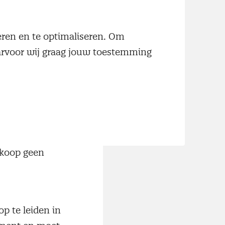
ming van de
 inkoper
neren en te optimaliseren. Om
hem efficiency
aarvoor wij graag jouw toestemming
kans krijgt de
 gelijke
n met een
dát efficiënter
ten oplevert
en, als we er
nkoop geen
p te leiden in