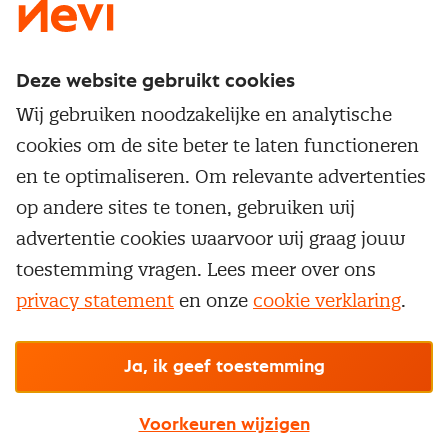
Deze website gebruikt cookies
Direct naar
Wij gebruiken noodzakelijke en analytische
Service & contact
cookies om de site beter te laten functioneren
Populaire thema's
Over inkoop
en te optimaliseren. Om relevante advertenties
Aanbesteden
Opleidingen en trainingen
op andere sites te tonen, gebruiken wij
Netwerk en communities
Contractmanagement
advertentie cookies waarvoor wij graag jouw
Trainingen
Aanmelden nieuwsbrief
Kostenmanagement
toestemming vragen. Lees meer over ons
Opleidingen
Word lid van Nevi
privacy statement
en onze
cookie verklaring
.
Onderhandelen
Cookievoorkeuren beheren
Onze
algemene
Maatwerk
Nevi PMI®
voorwaarden, cookie- en privacyverklaring
zijn
van toepassing.
Supply management
Examens
Inkoop vacatures
© Nevi.nl
Ja, ik geef toestemming
Vrijstellingen
Opzeggen lidmaatschap
Voorkeuren wijzigen
Traineeship