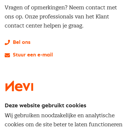
Vragen of opmerkingen? Neem contact met
ons op. Onze professionals van het Klant
contact center helpen je graag.
Bel ons
Stuur een e-mail
LinkedIn
X
Instagram
Facebook
YouTube
Deze website gebruikt cookies
Direct naar
Wij gebruiken noodzakelijke en analytische
Service & contact
cookies om de site beter te laten functioneren
Populaire thema's