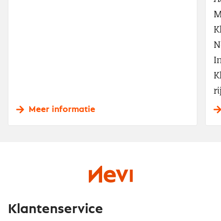
M
K
N
I
K
ri
Meer informatie
Klantenservice