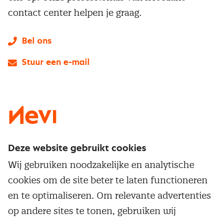
contact center helpen je graag.
Bel ons
Stuur een e-mail
LinkedIn
X
Instagram
Facebook
YouTube
Deze website gebruikt cookies
Direct naar
Wij gebruiken noodzakelijke en analytische
Service & contact
cookies om de site beter te laten functioneren
Populaire thema's
Over inkoop
en te optimaliseren. Om relevante advertenties
Aanbesteden
Opleidingen en trainingen
op andere sites te tonen, gebruiken wij
Netwerk en communities
Contractmanagement