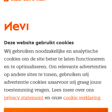
LinkedIn
X
Instagram
Facebook
YouTube
Deze website gebruikt cookies
Direct naar
Wij gebruiken noodzakelijke en analytische
Service & contact
cookies om de site beter te laten functioneren
Populaire thema's
Over inkoop
en te optimaliseren. Om relevante advertenties
Aanbesteden
Opleidingen en trainingen
op andere sites te tonen, gebruiken wij
Netwerk en communities
Contractmanagement
advertentie cookies waarvoor wij graag jouw
Trainingen
Aanmelden nieuwsbrief
Kostenmanagement
toestemming vragen. Lees meer over ons
Opleidingen
Word lid van Nevi
privacy statement
en onze
cookie verklaring
.
Onderhandelen
Cookievoorkeuren beheren
Onze
algemene
Maatwerk
Nevi PMI®
voorwaarden, cookie- en privacyverklaring
zijn
van toepassing.
Supply management
Examens