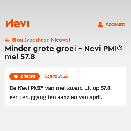
Ga
naar
inhoud
Nevi
Account
Blog (voorheen Nieuws)
Minder grote groei – Nevi PMI®
mei 57.8
nieuws
01 juni 2022
De Nevi PMI® van mei kwam uit op 57.8,
een teruggang ten aanzien van april.