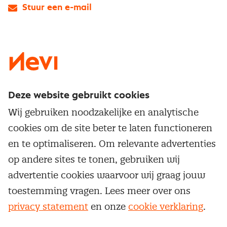
Stuur een e-mail
LinkedIn
X
Instagram
Facebook
YouTube
Deze website gebruikt cookies
Direct naar
Wij gebruiken noodzakelijke en analytische
Service & contact
cookies om de site beter te laten functioneren
Populaire thema's
Over inkoop
en te optimaliseren. Om relevante advertenties
Aanbesteden
Opleidingen en trainingen
op andere sites te tonen, gebruiken wij
Netwerk en communities
Contractmanagement
advertentie cookies waarvoor wij graag jouw
Trainingen
Aanmelden nieuwsbrief
Kostenmanagement
toestemming vragen. Lees meer over ons
Opleidingen
Word lid van Nevi
privacy statement
en onze
cookie verklaring
.
Onderhandelen
Cookievoorkeuren beheren
Onze
algemene
Maatwerk
Nevi PMI®
voorwaarden, cookie- en privacyverklaring
zijn
van toepassing.
Supply management