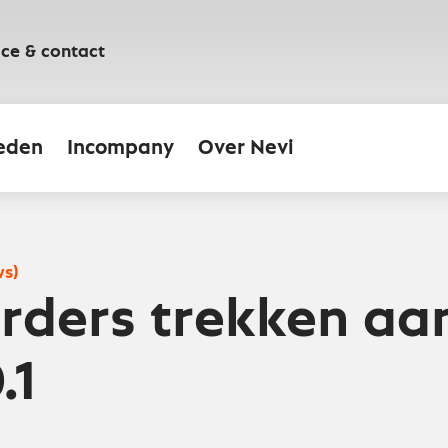
ice & contact
eden
Incompany
Over Nevi
ws)
rders trekken aan
.1