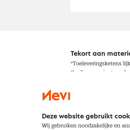
Tekort aan materia
"Toeleveringsketens lij
Omikron-variant en de 
bij ABN AMRO in zijn r
weliswaar 55% van de N
maar dit is veel lager d
afneemt en dat er lang
Deze website gebruikt cook
vermoedelijk personeel
Wij gebruiken noodzakelijke en ana
personeelstekort de ko