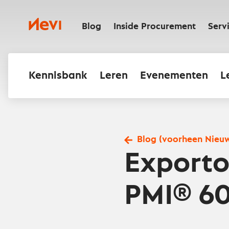
Ga
naar
Nevi
inhoud
Blog
Inside Procurement
Serv
Kennisbank
Leren
Evenementen
L
Blog (voorheen Nieu
Exporto
PMI® 60