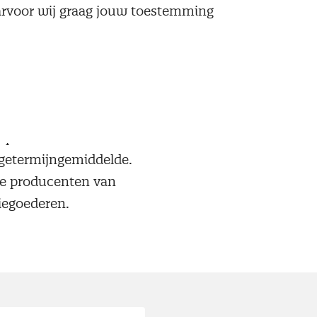
aarvoor wij graag jouw toestemming
ieuw en hiermee komt
dan in december, toen
op een na kleinste
ngetermijngemiddelde.
 de producenten van
iegoederen.