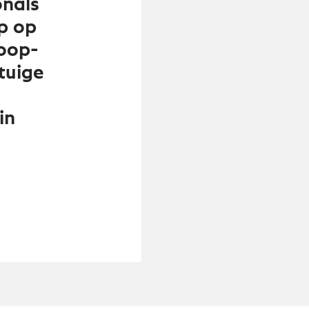
onals
p op
oop-
tuige
in