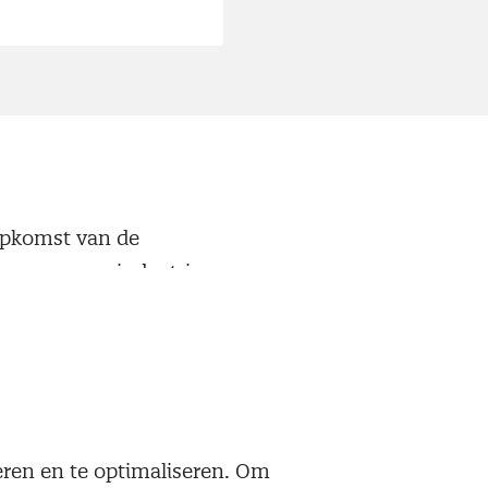
 opkomst van de
ctoreconoom industrie
 "In januari gaf
ertijden toenemen,
 tekort aan materialen
n aanbod. Wel is
Omikron kan dat
neren en te optimaliseren. Om
im en quarantaine.”