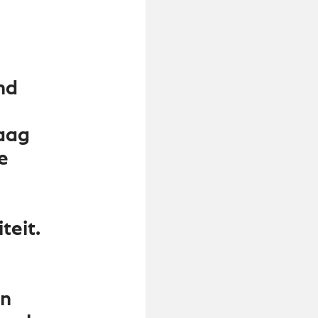
nd
aag
e
teit.
en