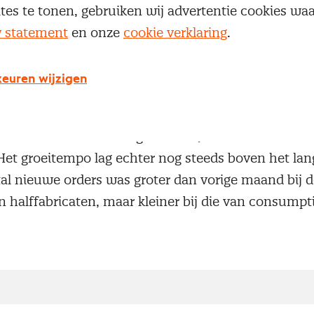
ites te tonen, gebruiken wij advertentie cookies w
y statement
en onze
cookie verklaring
.
cht:
euren wijzigen
land geproduceerde goederen steeg in januari opn
groei op achttien maanden. De stijging was groter 
veertien maanden werd genoteerd, maar was ook de 
et groeitempo lag echter nog steeds boven het la
ntal nieuwe orders was groter dan vorige maand bij
n halffabricaten, maar kleiner bij die van consumpt