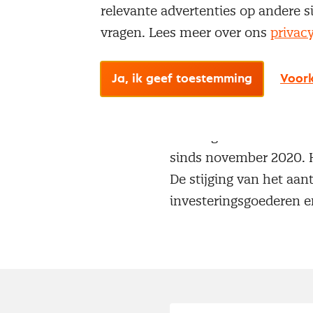
relevante advertenties op andere s
vragen. Lees meer over ons
privac
Drie deelindices uitgeli
Nieuwe orders
Ja, ik geef toestemming
Voork
De vraag naar in Neder
de huidige periode van 
het laagste niveau in 
sinds november 2020. H
De stijging van het aa
investeringsgoederen e