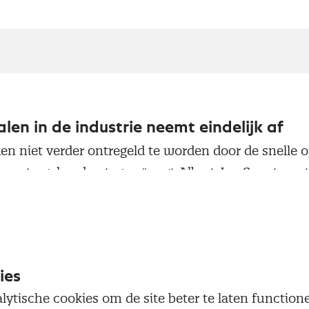
len in de industrie neemt eindelijk af
ken niet verder ontregeld te worden door de snelle
maatregelen daartegen," zegt Albert Jan Swart, se
edactionele commentaar deze maand op de Nevi PMI.
ederlandse industriële ondernemers aan dat de lev
an het record van 76% in juni. Het lijkt erop dat het
zaam een nieuw evenwicht ontstaat tussen vraag e
ies
stekort nog een rem op de groei van de productie. 
lytische cookies om de site beter te laten functio
mende maanden verergeren, door hoger ziekteverzu