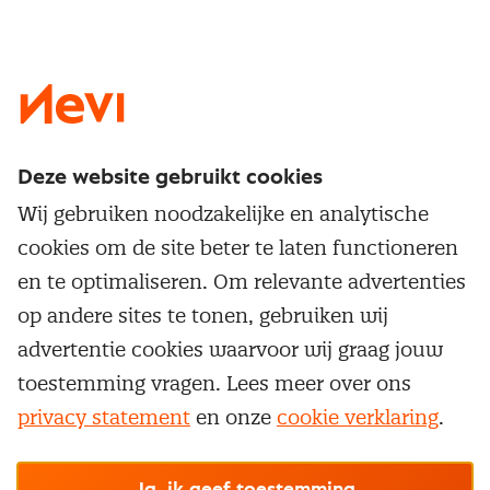
LinkedIn
X
Instagram
Facebook
YouTube
Deze website gebruikt cookies
Direct naar
Wij gebruiken noodzakelijke en analytische
Service & contact
cookies om de site beter te laten functioneren
Populaire thema's
Over inkoop
en te optimaliseren. Om relevante advertenties
Aanbesteden
Opleidingen en trainingen
op andere sites te tonen, gebruiken wij
Netwerk en communities
Contractmanagement
advertentie cookies waarvoor wij graag jouw
Trainingen
Aanmelden nieuwsbrief
Kostenmanagement
toestemming vragen. Lees meer over ons
Opleidingen
Word lid van Nevi
privacy statement
en onze
cookie verklaring
.
Onderhandelen
Cookievoorkeuren beheren
Onze
algemene
Maatwerk
Nevi PMI®
voorwaarden, cookie- en privacyverklaring
zijn
van toepassing.
Supply management
Examens
Inkoop vacatures
© Nevi.nl