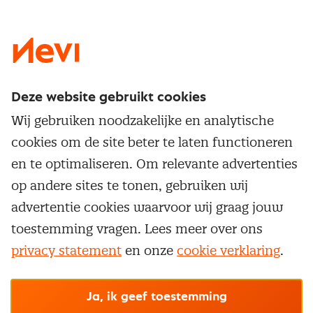
LinkedIn
X
Instagram
Facebook
YouTube
Deze website gebruikt cookies
Direct naar
Wij gebruiken noodzakelijke en analytische
Service & contact
cookies om de site beter te laten functioneren
Populaire thema's
Over inkoop
en te optimaliseren. Om relevante advertenties
Aanbesteden
Opleidingen en trainingen
op andere sites te tonen, gebruiken wij
Netwerk en communities
Contractmanagement
advertentie cookies waarvoor wij graag jouw
Trainingen
Aanmelden nieuwsbrief
Kostenmanagement
toestemming vragen. Lees meer over ons
Opleidingen
Word lid van Nevi
privacy statement
en onze
cookie verklaring
.
Onderhandelen
Cookievoorkeuren beheren
Onze
algemene
Maatwerk
Nevi PMI®
voorwaarden, cookie- en privacyverklaring
zijn
van toepassing.
Supply management
Examens
Inkoop vacatures
© Nevi.nl
Ja, ik geef toestemming