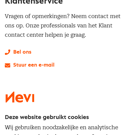
Klantenservice
Vragen of opmerkingen? Neem contact met
ons op. Onze professionals van het Klant
contact center helpen je graag.
Bel ons
Stuur een e-mail
LinkedIn
X
Instagram
Facebook
YouTube
Deze website gebruikt cookies
Direct naar
Wij gebruiken noodzakelijke en analytische
Service & contact