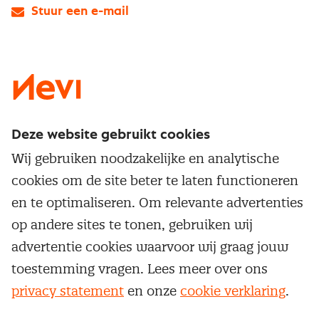
Stuur een e-mail
LinkedIn
X
Instagram
Facebook
YouTube
Deze website gebruikt cookies
Direct naar
Wij gebruiken noodzakelijke en analytische
Service & contact
cookies om de site beter te laten functioneren
Populaire thema's
Over inkoop
en te optimaliseren. Om relevante advertenties
Aanbesteden
Opleidingen en trainingen
op andere sites te tonen, gebruiken wij
Netwerk en communities
Contractmanagement
advertentie cookies waarvoor wij graag jouw
Trainingen
Aanmelden nieuwsbrief
Kostenmanagement
toestemming vragen. Lees meer over ons
Opleidingen
Word lid van Nevi
privacy statement
en onze
cookie verklaring
.
Onderhandelen
Cookievoorkeuren beheren
Onze
algemene
Maatwerk
Nevi PMI®
voorwaarden, cookie- en privacyverklaring
zijn
van toepassing.
Supply management