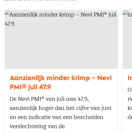
Aanzienlijk minder krimp – Nevi
I
PMI® juli 47.9
O
De Nevi PMI® van juli was 47.9,
r
aanzienlijk hoger dan het cijfer van juni
k
en een indicatie van een bescheiden
d
verslechtering van de